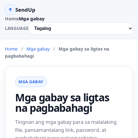
SendUp
↑
Home
Mga gabay
LANGUAGE
Home
/
Mga gabay
/
Mga gabay sa ligtas na
pagbabahagi
MGA GABAY
Mga gabay sa ligtas
na pagbabahagi
Tingnan ang mga gabay para sa malalaking
file, pansamantalang link, password, at