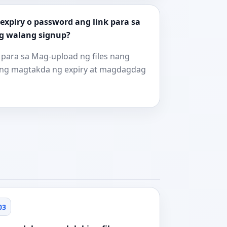
xpiry o password ang link para sa
ng walang signup?
 para sa Mag-upload ng files nang
ang magtakda ng expiry at magdagdag
03