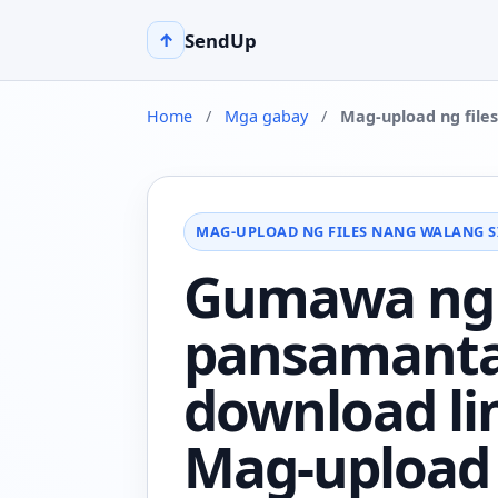
SendUp
↑
Home
/
Mga gabay
/
Mag-upload ng file
MAG-UPLOAD NG FILES NANG WALANG 
Gumawa ng
pansamanta
download li
Mag-upload 