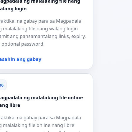
agpadala ng malalaking file nang
alang login
raktikal na gabay para sa Magpadala
g malalaking file nang walang login
amit ang pansamantalang links, expiry,
t optional password.
asahin ang gabay
06
agpadala ng malalaking file online
ang libre
raktikal na gabay para sa Magpadala
g malalaking file online nang libre