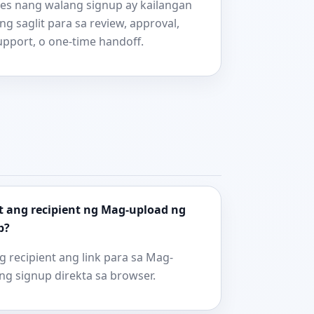
iles nang walang signup ay kailangan
ang saglit para sa review, approval,
upport, o one-time handoff.
t ang recipient ng Mag-upload ng
p?
 recipient ang link para sa Mag-
ng signup direkta sa browser.