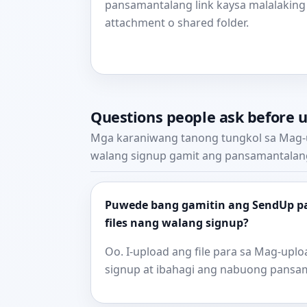
pansamantalang link kaysa malalaking
attachment o shared folder.
Questions people ask before 
Mga karaniwang tanong tungkol sa Mag-u
walang signup gamit ang pansamantalang f
Puwede bang gamitin ang SendUp pa
files nang walang signup?
Oo. I-upload ang file para sa Mag-uplo
signup at ibahagi ang nabuong pansam