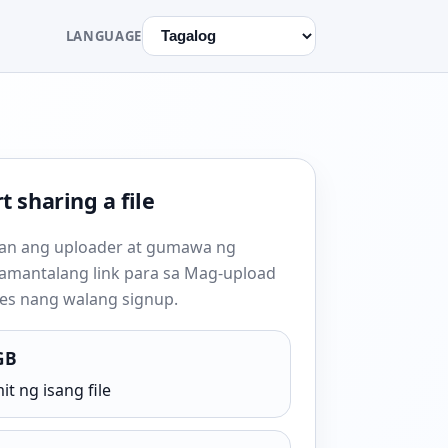
LANGUAGE
t sharing a file
an ang uploader at gumawa ng
amantalang link para sa Mag-upload
les nang walang signup.
GB
it ng isang file