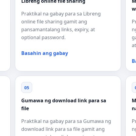
Libreng online file sharing
M
w
Praktikal na gabay para sa Libreng
online file sharing gamit ang
P
pansamantalang links, expiry, at
n
optional password.
g
a
Basahin ang gabay
B
05
Gumawa ng download link para sa
M
file
n
g
Praktikal na gabay para sa Gumawa ng
P
download link para sa file gamit ang
n