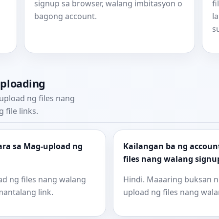
signup sa browser, walang imbitasyon o
f
bagong account.
l
s
uploading
pload ng files nang
ile links.
ra sa Mag-upload ng
Kailangan ba ng accoun
files nang walang signu
ad ng files nang walang
Hindi. Maaaring buksan ng
antalang link.
upload ng files nang wala