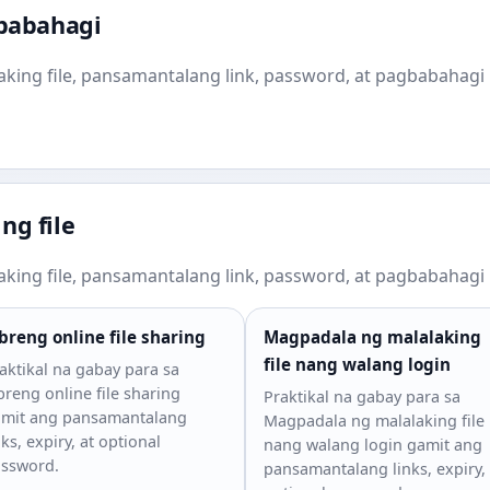
gbabahagi
king file, pansamantalang link, password, at pagbabahagi 
ng file
king file, pansamantalang link, password, at pagbabahagi 
breng online file sharing
Magpadala ng malalaking
file nang walang login
aktikal na gabay para sa
breng online file sharing
Praktikal na gabay para sa
mit ang pansamantalang
Magpadala ng malalaking file
nks, expiry, at optional
nang walang login gamit ang
ssword.
pansamantalang links, expiry, 