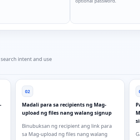
optional password.
t search intent and use
02
-
Madali para sa recipients ng Mag-
P
upload ng files nang walang signup
M
s
Binubuksan ng recipient ang link para
sa Mag-upload ng files nang walang
G