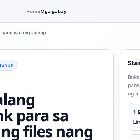
Home
Mga gabay
s nang walang signup
Star
SIGNUP
Buks
pans
lang
ng fi
nk para sa
1 
Lim
ng files nang