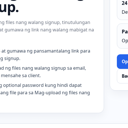
up.
24
De
g files nang walang signup, tinutulungan
 at gumawa ng link nang walang mabigat na
Pa
Op
B at gumawa ng pansamantalang link para
g signup.
Op
d ng files nang walang signup sa email,
o mensahe sa client.
Ba
 optional password kung hindi dapat
ang file para sa Mag-upload ng files nang