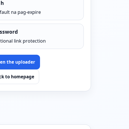
 h
fault na pag-expire
ssword
tional link protection
en the uploader
ck to homepage