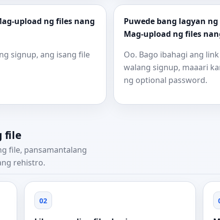
ag-upload ng files nang
Puwede bang lagyan ng e
Mag-upload ng files na
g signup, ang isang file
Oo. Bago ibahagi ang link
walang signup, maaari k
ng optional password.
file
g file, pansamantalang
ng rehistro.
02