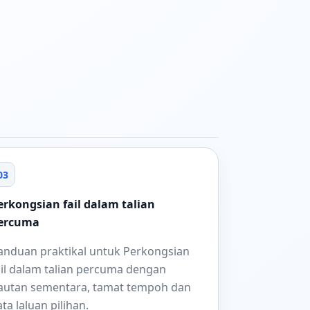
03
erkongsian fail dalam talian
ercuma
anduan praktikal untuk Perkongsian
ail dalam talian percuma dengan
autan sementara, tamat tempoh dan
ata laluan pilihan.