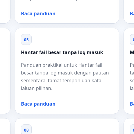
Baca panduan
B
05
Hantar fail besar tanpa log masuk
M
Panduan praktikal untuk Hantar fail
P
besar tanpa log masuk dengan pautan
t
sementara, tamat tempoh dan kata
s
laluan pilihan.
l
Baca panduan
B
08