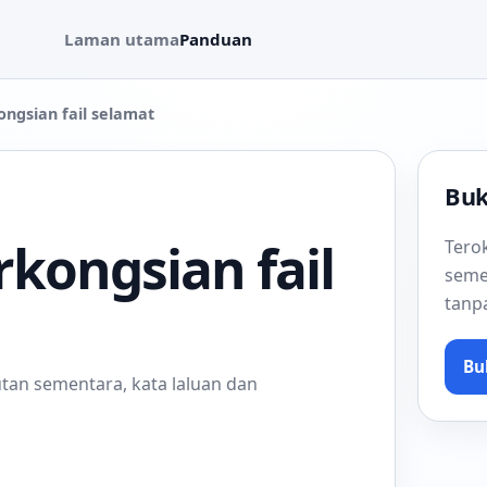
Laman utama
Panduan
ngsian fail selamat
Buk
kongsian fail
Terok
seme
tanp
Bu
utan sementara, kata laluan dan