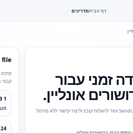
דף הבית
מדריכים
ין
 file
דה זמני עבור
פתחו א
קבצי ב
ורים אונליין.
1 GB
מגב
כאשר צריך שתפו קבצי ברושורים אונליין, SendUp עוזר להעלות קובץ וליצור קישור ללא פורטל
24 h