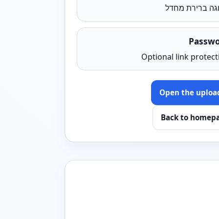
גה ברירת מחדל
Passw
Optional link protect
Open the uploa
Back to homep