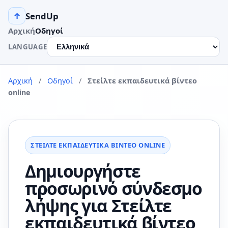
SendUp
↑
Αρχική
Οδηγοί
LANGUAGE
Αρχική
/
Οδηγοί
/
Στείλτε εκπαιδευτικά βίντεο
online
ΣΤΕΊΛΤΕ ΕΚΠΑΙΔΕΥΤΙΚΆ ΒΊΝΤΕΟ ONLINE
Δημιουργήστε
προσωρινό σύνδεσμο
λήψης για Στείλτε
εκπαιδευτικά βίντεο