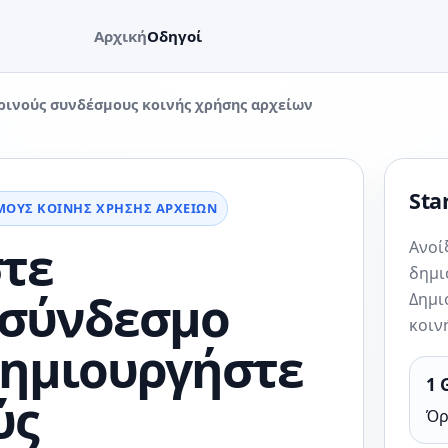
Αρχική
Οδηγοί
ινούς συνδέσμους κοινής χρήσης αρχείων
Star
ΜΟΥΣ ΚΟΙΝΉΣ ΧΡΉΣΗΣ ΑΡΧΕΊΩΝ
τε
Ανοί
δημι
 σύνδεσμο
Δημι
κοιν
Δημιουργήστε
1 
ύς
Όρ