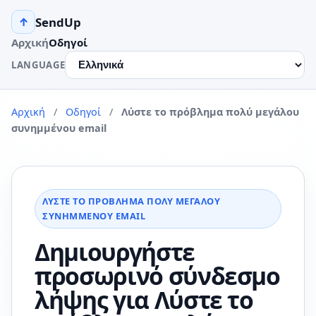
SendUp
↑
Αρχική
Οδηγοί
LANGUAGE
Αρχική
/
Οδηγοί
/
Λύστε το πρόβλημα πολύ μεγάλου
συνημμένου email
ΛΎΣΤΕ ΤΟ ΠΡΌΒΛΗΜΑ ΠΟΛΎ ΜΕΓΆΛΟΥ
ΣΥΝΗΜΜΈΝΟΥ EMAIL
Δημιουργήστε
προσωρινό σύνδεσμο
λήψης για Λύστε το