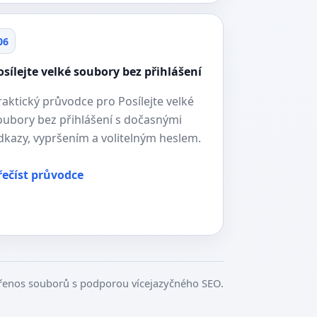
06
osílejte velké soubory bez přihlášení
raktický průvodce pro Posílejte velké
oubory bez přihlášení s dočasnými
dkazy, vypršením a volitelným heslem.
řečíst průvodce
řenos souborů s podporou vícejazyčného SEO.