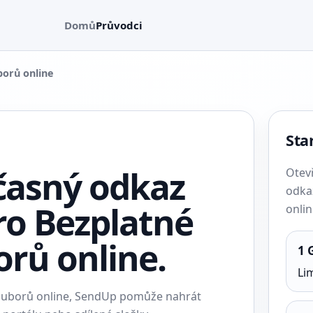
Domů
Průvodci
borů online
Star
časný odkaz
Otev
odka
ro Bezplatné
onlin
orů online.
1 
Li
souborů online, SendUp pomůže nahrát