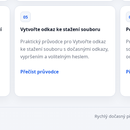
05
í
Vytvořte odkaz ke stažení souboru
P
Praktický průvodce pro Vytvořte odkaz
P
ke stažení souboru s dočasnými odkazy,
s
vypršením a volitelným heslem.
o
Přečíst průvodce
P
Rychlý dočasný p