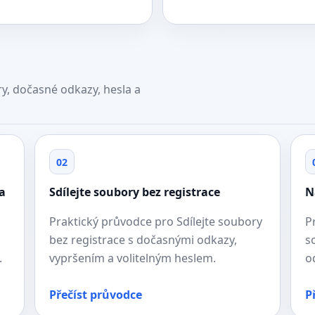
y, dočasné odkazy, hesla a
02
a
Sdílejte soubory bez registrace
N
Praktický průvodce pro Sdílejte soubory
P
bez registrace s dočasnými odkazy,
s
.
vypršením a volitelným heslem.
o
Přečíst průvodce
P