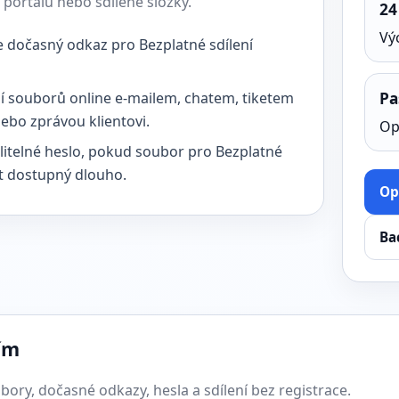
 portálu nebo sdílené složky.
24
Vý
e dočasný odkaz pro Bezplatné sdílení
ní souborů online e-mailem, chatem, tiketem
Pa
ebo zprávou klientovi.
Op
litelné heslo, pokud soubor pro Bezplatné
t dostupný dlouho.
Op
Ba
ím
ory, dočasné odkazy, hesla a sdílení bez registrace.