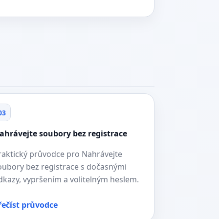
03
ahrávejte soubory bez registrace
raktický průvodce pro Nahrávejte
oubory bez registrace s dočasnými
dkazy, vypršením a volitelným heslem.
řečíst průvodce