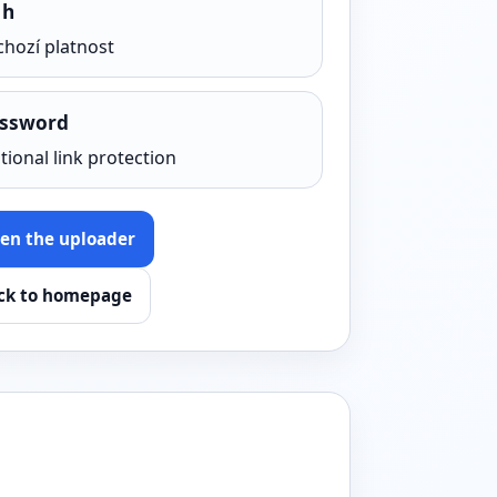
 h
chozí platnost
ssword
tional link protection
en the uploader
ck to homepage