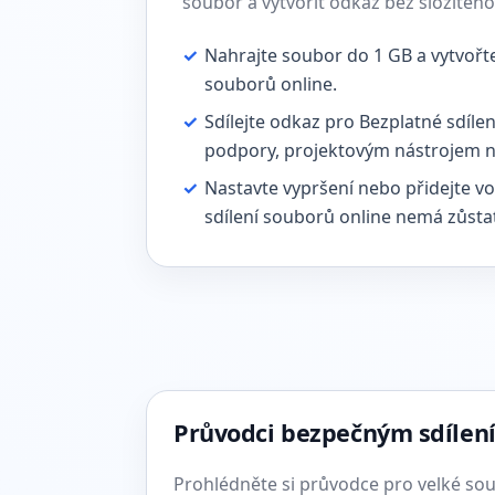
soubor a vytvořit odkaz bez složitého
✓
Nahrajte soubor do 1 GB a vytvořt
souborů online.
✓
Sdílejte odkaz pro Bezplatné sdíle
podpory, projektovým nástrojem n
✓
Nastavte vypršení nebo přidejte vo
sdílení souborů online nemá zůsta
Průvodci bezpečným sdílen
Prohlédněte si průvodce pro velké soub