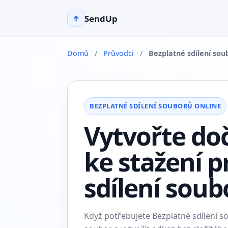
SendUp
↑
Domů
/
Průvodci
/
Bezplatné sdílení sou
BEZPLATNÉ SDÍLENÍ SOUBORŮ ONLINE
Vytvořte do
ke stažení p
sdílení soub
Když potřebujete Bezplatné sdílení 