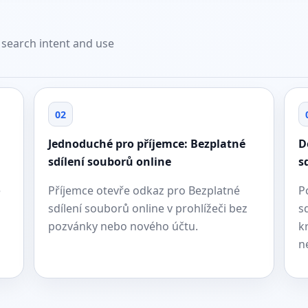
t search intent and use
02
Jednoduché pro příjemce: Bezplatné
D
sdílení souborů online
s
e
Příjemce otevře odkaz pro Bezplatné
P
sdílení souborů online v prohlížeči bez
s
pozvánky nebo nového účtu.
k
n