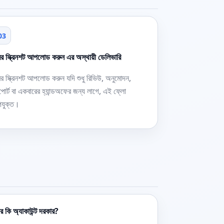
03
র স্ক্রিনশট আপলোড করুন এর অস্থায়ী ডেলিভারি
র স্ক্রিনশট আপলোড করুন যদি শুধু রিভিউ, অনুমোদন,
পোর্ট বা একবারের হ্যান্ডঅফের জন্য লাগে, এই ফ্লো
যুক্ত।
 কি অ্যাকাউন্ট দরকার?