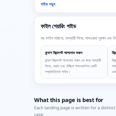
গাইড পড়ুন
ফাইল শেয়ারিং গাইড
বড় ফাইল পাঠানো, অস্থায়ী লিংক, পাসওয়ার্ড সুরক্ষা এবং ন
ক্র্যাশ স্ক্রিনশট আপলোড করুন
স্ক
ক্র্যাশ স্ক্রিনশট আপলোড করুন এর জন্য অস্থায়ী
স্ক
লিংক, মেয়াদ এবং ঐচ্ছিক পাসওয়ার্ডসহ একটি
অস্
লক্ষ্যভিত্তিক গাইড।
একট
What this page is best for
Each landing page is written for a distinc
case.