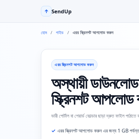
SendUp
↑
হোম
/
গাইড
/
এরর স্ক্রিনশট আপলোড করুন
এরর স্ক্রিনশট আপলোড করুন
অস্থায়ী ডাউনলোড 
স্ক্রিনশট আপলোড
ভারী পোর্টাল বা শেয়ার্ড ফোল্ডার ছাড়া দ্রুত ফাইল প
✓
এরর স্ক্রিনশট আপলোড করুন এর জন্য 1 GB পর্যন