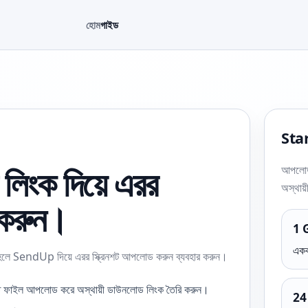
হোম
গাইড
Star
লিংক দিয়ে এরর
আপলোডা
অস্থায
 করুন।
1 
একক
াঠাতে হলে SendUp দিয়ে এরর স্ক্রিনশট আপলোড করুন ব্যবহার করুন।
্ত ফাইল আপলোড করে অস্থায়ী ডাউনলোড লিংক তৈরি করুন।
24