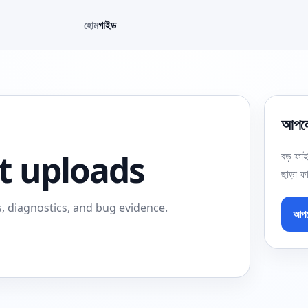
হোম
গাইড
আপলো
rt uploads
বড় ফাই
ছাড়া ফ
, diagnostics, and bug evidence.
আপল