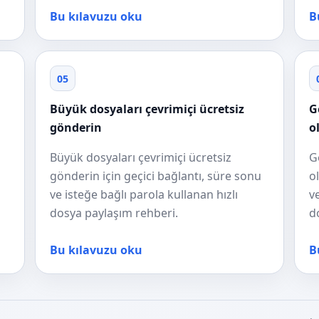
Bu kılavuzu oku
B
05
Büyük dosyaları çevrimiçi ücretsiz
G
gönderin
o
Büyük dosyaları çevrimiçi ücretsiz
G
gönderin için geçici bağlantı, süre sonu
o
ve isteğe bağlı parola kullanan hızlı
v
dosya paylaşım rehberi.
d
Bu kılavuzu oku
B