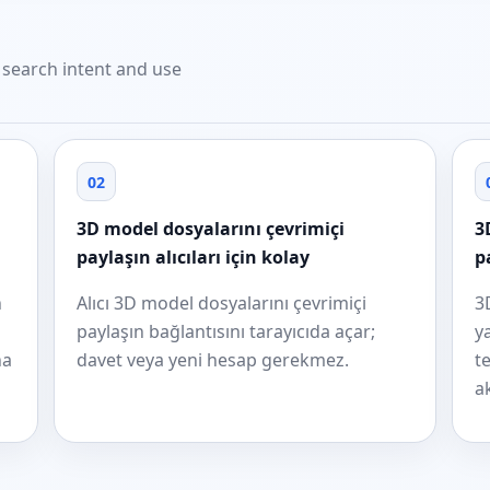
t search intent and use
02
3D model dosyalarını çevrimiçi
3
paylaşın alıcıları için kolay
p
n
Alıcı 3D model dosyalarını çevrimiçi
3
paylaşın bağlantısını tarayıcıda açar;
y
ha
davet veya yeni hesap gerekmez.
t
a