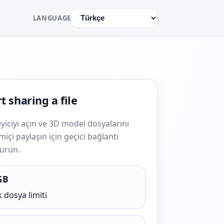
LANGUAGE
t sharing a file
yiciyi açın ve 3D model dosyalarını
miçi paylaşın için geçici bağlantı
turun.
GB
 dosya limiti