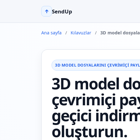
SendUp
↑
Ana sayfa
/
Kılavuzlar
/
3D model dosyalar
3D MODEL DOSYALARINI ÇEVRIMIÇI PAY
3D model do
çevrimiçi pay
geçici indir
oluşturun.