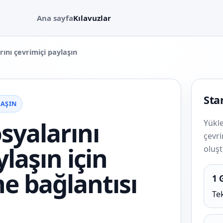
Ana sayfa
Kılavuzlar
ını çevrimiçi paylaşın
Star
LAŞIN
syalarını
Yükle
çevri
laşın için
oluş
me bağlantısı
1 
Tek