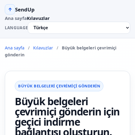
SendUp
↑
Ana sayfa
Kılavuzlar
LANGUAGE
Ana sayfa
/
Kılavuzlar
/
Büyük belgeleri çevrimiçi
gönderin
BÜYÜK BELGELERI ÇEVRIMIÇI GÖNDERIN
Büyük belgeleri
çevrimiçi gönderin için
geçici indirme
bağlantısı oluşturun.