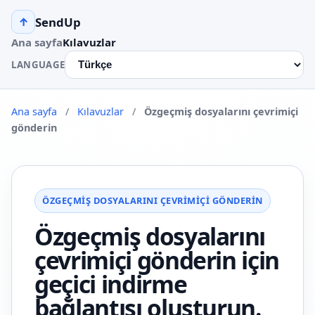
SendUp
↑
Ana sayfa
Kılavuzlar
LANGUAGE
Ana sayfa
/
Kılavuzlar
/
Özgeçmiş dosyalarını çevrimiçi
gönderin
ÖZGEÇMIŞ DOSYALARINI ÇEVRIMIÇI GÖNDERIN
Özgeçmiş dosyalarını
çevrimiçi gönderin için
geçici indirme
bağlantısı oluşturun.