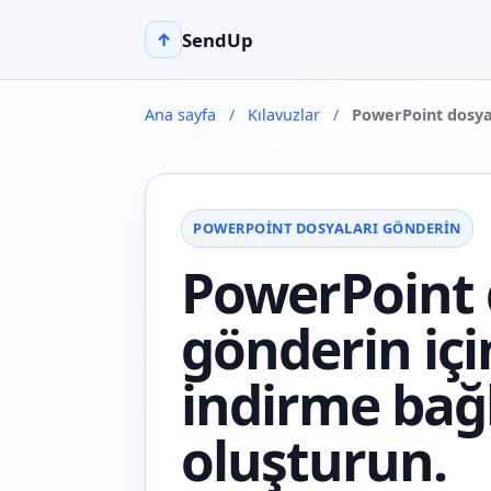
SendUp
↑
Ana sayfa
/
Kılavuzlar
/
PowerPoint dosya
POWERPOINT DOSYALARI GÖNDERIN
PowerPoint 
gönderin içi
indirme bağl
oluşturun.