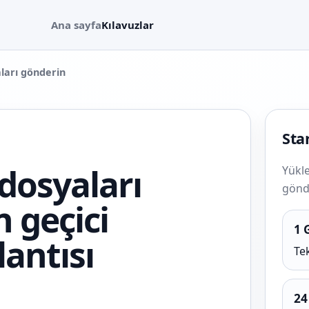
Ana sayfa
Kılavuzlar
ları gönderin
Star
dosyaları
Yükle
gönde
n geçici
1 
antısı
Tek
24