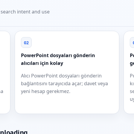
t search intent and use
02
PowerPoint dosyaları gönderin
P
alıcıları için kolay
g
Alıcı PowerPoint dosyaları gönderin
P
bağlantısını tarayıcıda açar; davet veya
k
ha
yeni hesap gerekmez.
s
u
uploading