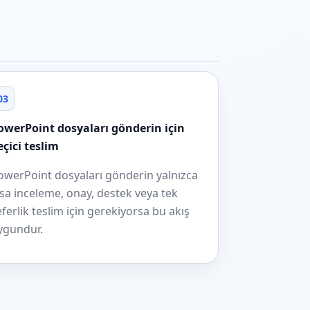
03
owerPoint dosyaları gönderin için
eçici teslim
owerPoint dosyaları gönderin yalnızca
ısa inceleme, onay, destek veya tek
eferlik teslim için gerekiyorsa bu akış
ygundur.