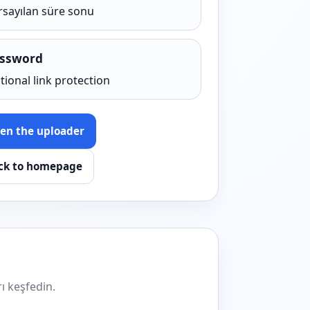
rsayılan süre sonu
ssword
tional link protection
en the uploader
ck to homepage
ı keşfedin.