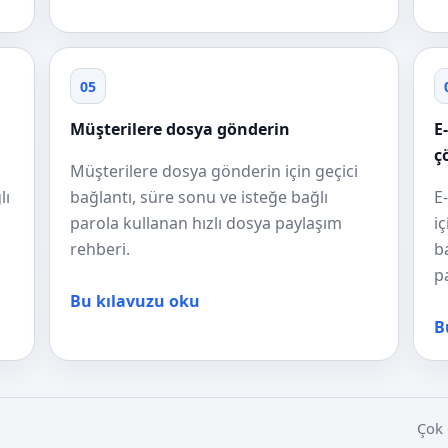
05
Müşterilere dosya gönderin
E
ç
Müşterilere dosya gönderin için geçici
lı
bağlantı, süre sonu ve isteğe bağlı
E
parola kullanan hızlı dosya paylaşım
i
rehberi.
b
p
Bu kılavuzu oku
B
Çok 