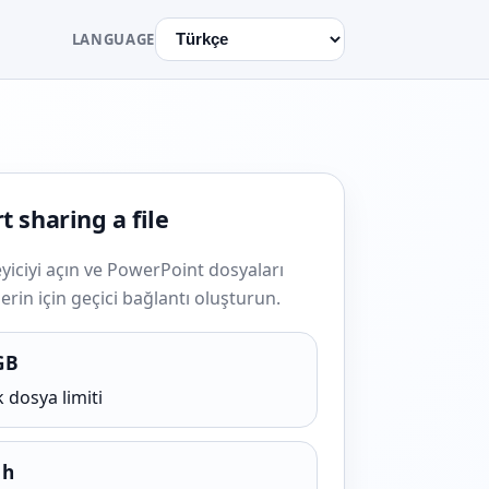
LANGUAGE
t sharing a file
yiciyi açın ve PowerPoint dosyaları
rin için geçici bağlantı oluşturun.
GB
 dosya limiti
 h