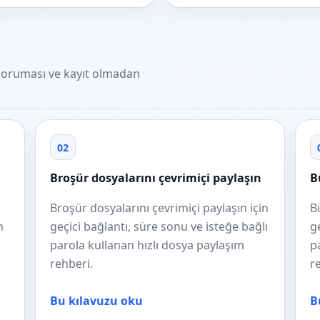
a koruması ve kayıt olmadan
02
Broşür dosyalarını çevrimiçi paylaşın
B
Broşür dosyalarını çevrimiçi paylaşın için
B
n
geçici bağlantı, süre sonu ve isteğe bağlı
g
parola kullanan hızlı dosya paylaşım
p
rehberi.
r
Bu kılavuzu oku
B