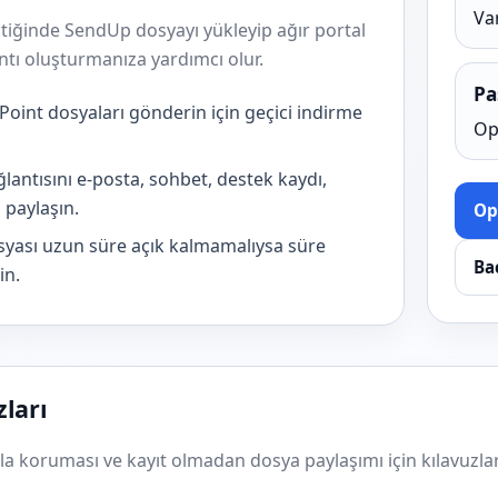
Va
iğinde SendUp dosyayı yükleyip ağır portal
tı oluşturmanıza yardımcı olur.
Pa
oint dosyaları gönderin için geçici indirme
Op
antısını e-posta, sohbet, destek kaydı,
 paylaşın.
Op
yası uzun süre açık kalmamalıysa süre
Ba
in.
zları
ola koruması ve kayıt olmadan dosya paylaşımı için kılavuzlar