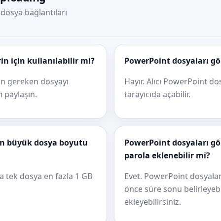
 dosya bağlantıları
 için kullanılabilir mi?
PowerPoint dosyaları gön
in gereken dosyayı
Hayır. Alıcı PowerPoint d
ı paylaşın.
tarayıcıda açabilir.
 en büyük dosya boyutu
PowerPoint dosyaları gö
parola eklenebilir mi?
a tek dosya en fazla 1 GB
Evet. PowerPoint dosyala
önce süre sonu belirleyebi
ekleyebilirsiniz.