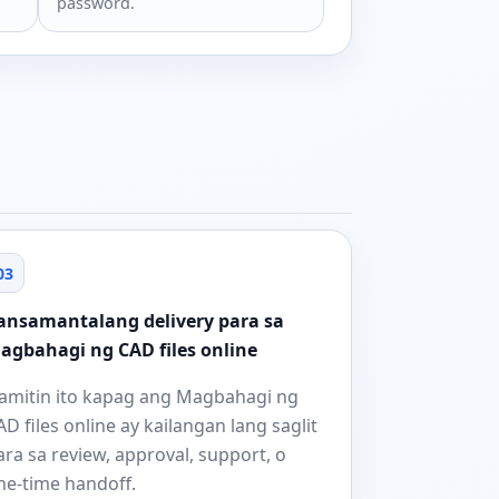
password.
03
ansamantalang delivery para sa
agbahagi ng CAD files online
amitin ito kapag ang Magbahagi ng
AD files online ay kailangan lang saglit
ara sa review, approval, support, o
ne-time handoff.