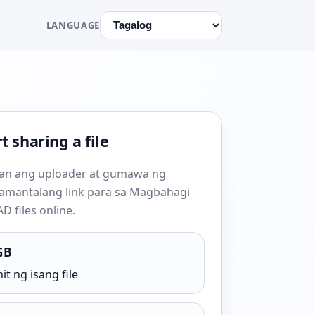
LANGUAGE
t sharing a file
an ang uploader at gumawa ng
amantalang link para sa Magbahagi
D files online.
GB
it ng isang file