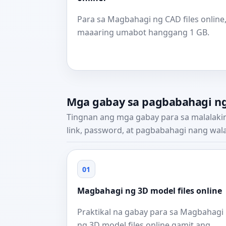
Para sa Magbahagi ng CAD files online, 
maaaring umabot hanggang 1 GB.
Mga gabay sa pagbabahagi ng 
Tingnan ang mga gabay para sa malalakin
link, password, at pagbabahagi nang wala
01
Magbahagi ng 3D model files online
Praktikal na gabay para sa Magbahagi
ng 3D model files online gamit ang