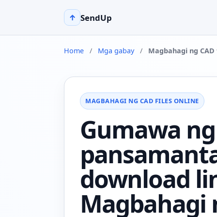
SendUp
↑
Home
/
Mga gabay
/
Magbahagi ng CAD f
MAGBAHAGI NG CAD FILES ONLINE
Gumawa ng
pansamanta
download li
Magbahagi n