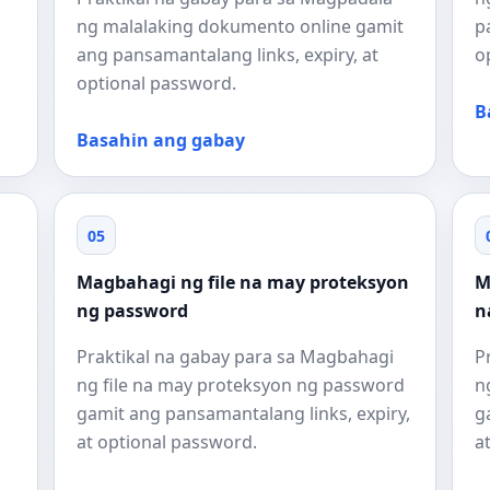
ng malalaking dokumento online gamit
p
ang pansamantalang links, expiry, at
o
optional password.
B
Basahin ang gabay
05
Magbahagi ng file na may proteksyon
M
ng password
n
Praktikal na gabay para sa Magbahagi
P
ng file na may proteksyon ng password
n
gamit ang pansamantalang links, expiry,
g
at optional password.
a