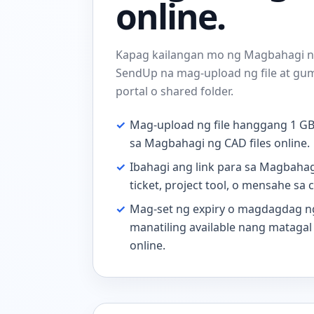
online.
Kapag kailangan mo ng Magbahagi ng 
SendUp na mag-upload ng file at gu
portal o shared folder.
✓
Mag-upload ng file hanggang 1 G
sa Magbahagi ng CAD files online.
✓
Ibahagi ang link para sa Magbahagi
ticket, project tool, o mensahe sa c
✓
Mag-set ng expiry o magdagdag ng
manatiling available nang matagal
online.