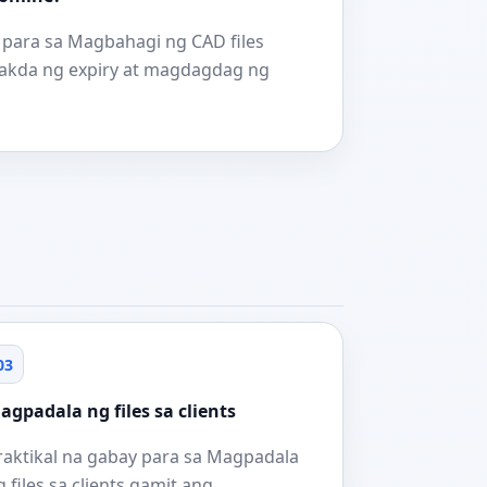
 para sa Magbahagi ng CAD files
takda ng expiry at magdagdag ng
03
agpadala ng files sa clients
raktikal na gabay para sa Magpadala
g files sa clients gamit ang