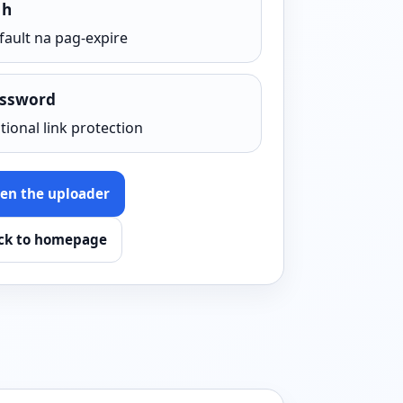
 h
fault na pag-expire
ssword
tional link protection
en the uploader
ck to homepage