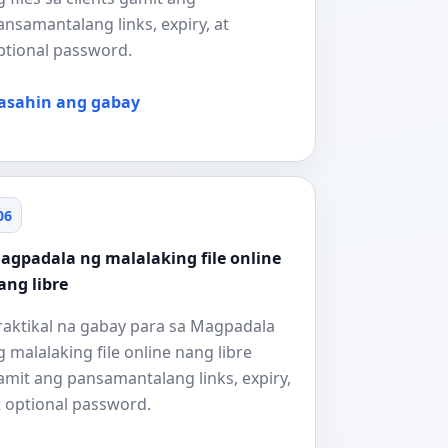
ansamantalang links, expiry, at
ptional password.
asahin ang gabay
06
agpadala ng malalaking file online
ang libre
raktikal na gabay para sa Magpadala
g malalaking file online nang libre
amit ang pansamantalang links, expiry,
t optional password.