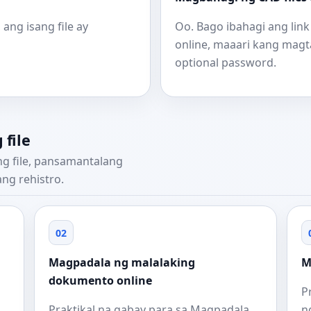
ang isang file ay
Oo. Bago ibahagi ang link
online, maaari kang mag
optional password.
file
g file, pansamantalang
ng rehistro.
02
Magpadala ng malalaking
M
dokumento online
P
Praktikal na gabay para sa Magpadala
n