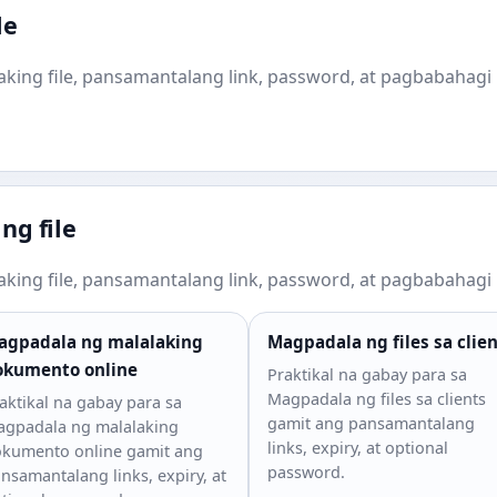
le
king file, pansamantalang link, password, at pagbabahagi 
ng file
king file, pansamantalang link, password, at pagbabahagi 
agpadala ng malalaking
Magpadala ng files sa clie
okumento online
Praktikal na gabay para sa
Magpadala ng files sa clients
aktikal na gabay para sa
gamit ang pansamantalang
gpadala ng malalaking
links, expiry, at optional
kumento online gamit ang
password.
nsamantalang links, expiry, at