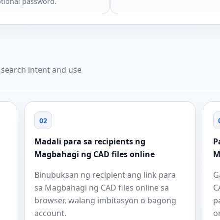
tional password.
t search intent and use
02
Madali para sa recipients ng
P
Magbahagi ng CAD files online
M
,
Binubuksan ng recipient ang link para
G
sa Magbahagi ng CAD files online sa
C
browser, walang imbitasyon o bagong
p
account.
o