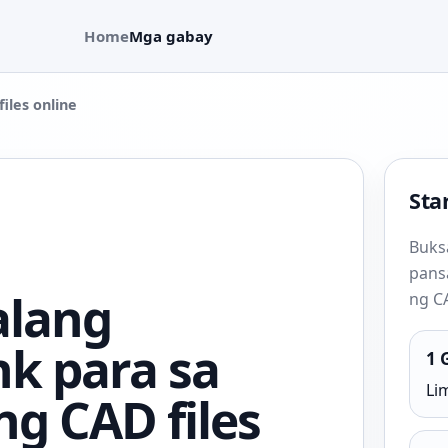
Home
Mga gabay
iles online
Star
Buks
pans
lang
ng CA
nk para sa
1 
Lim
g CAD files