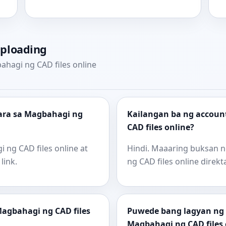
uploading
hagi ng CAD files online
ara sa Magbahagi ng
Kailangan ba ng accoun
CAD files online?
i ng CAD files online at
Hindi. Maaaring buksan n
link.
ng CAD files online direkt
Magbahagi ng CAD files
Puwede bang lagyan ng e
Magbahagi ng CAD files 