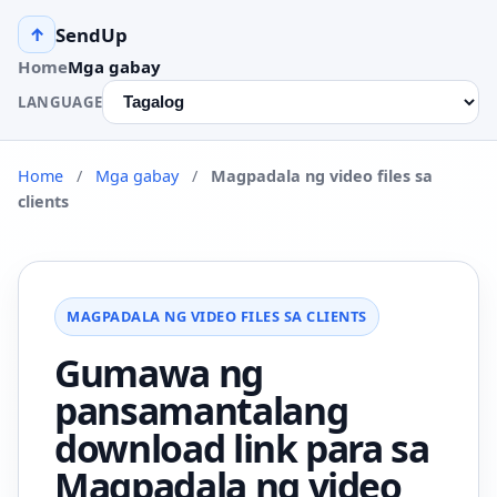
SendUp
↑
Home
Mga gabay
LANGUAGE
Home
/
Mga gabay
/
Magpadala ng video files sa
clients
MAGPADALA NG VIDEO FILES SA CLIENTS
Gumawa ng
pansamantalang
download link para sa
Magpadala ng video