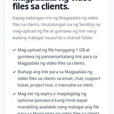
files sa clients.
Kapag kailangan mo ng Magpadala ng video
files sa clients, tinutulungan ka ng SendUp na
mag-upload ng file at gumawa ng link nang
walang mabigat na portal o shared folder.
✓
Mag-upload ng file hanggang 1 GB at
gumawa ng pansamantalang link para sa
Magpadala ng video files sa clients.
✓
Ibahagi ang link para sa Magpadala ng
video files sa clients sa email, chat, support
ticket, project tool, o mensahe sa client.
✓
Mag-set ng expiry o magdagdag ng
optional password kung hindi dapat
manatiling available nang matagal ang file
para sa Magpadala ng video files sa clients.