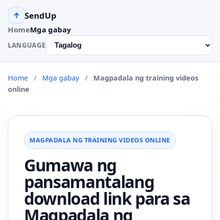
SendUp
↑
Home
Mga gabay
LANGUAGE
Home
/
Mga gabay
/
Magpadala ng training videos
online
MAGPADALA NG TRAINING VIDEOS ONLINE
Gumawa ng
pansamantalang
download link para sa
Magpadala ng