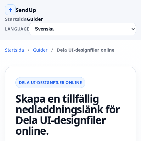
SendUp
↑
Startsida
Guider
LANGUAGE
Startsida
/
Guider
/
Dela UI-designfiler online
DELA UI-DESIGNFILER ONLINE
Skapa en tillfällig
nedladdningslänk för
Dela UI-designfiler
online.