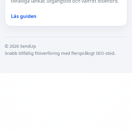
tillfälliga länkar, utgångstid och valfritt lösenord.
Läs guiden
© 2026 SendUp
Snabb tillfällig filöverföring med flerspråkigt SEO-stöd.