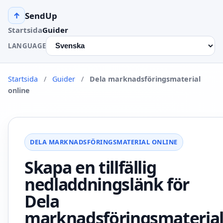
SendUp
↑
Startsida
Guider
LANGUAGE
Startsida
/
Guider
/
Dela marknadsföringsmaterial
online
DELA MARKNADSFÖRINGSMATERIAL ONLINE
Skapa en tillfällig
nedladdningslänk för
Dela
marknadsföringsmateria