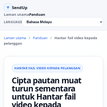
SendUp
↑
Laman utama
Panduan
LANGUAGE
Laman utama
/
Panduan
/
Hantar fail video kepada
pelanggan
HANTAR FAIL VIDEO KEPADA PELANGGAN
Cipta pautan muat
turun sementara
untuk Hantar fail
video kepada