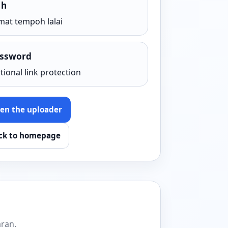
 h
mat tempoh lalai
ssword
tional link protection
en the uploader
ck to homepage
aran.