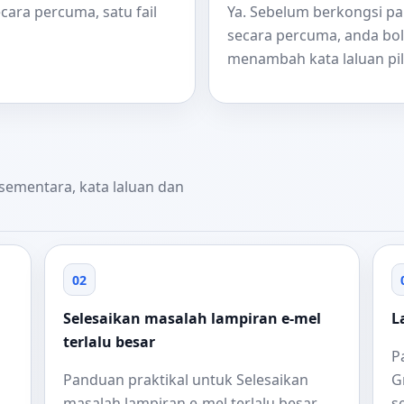
ecara percuma, satu fail
Ya. Sebelum berkongsi pau
secara percuma, anda b
menambah kata laluan pil
 sementara, kata laluan dan
02
Selesaikan masalah lampiran e-mel
L
terlalu besar
P
Panduan praktikal untuk Selesaikan
G
masalah lampiran e-mel terlalu besar
s