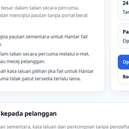
24
 besar dalam talian secara percuma,
Ta
an mencipta pautan tanpa portal berat
Pa
cipta pautan sementara untuk Hantar fail
Op
.
alam talian secara percuma melalui e-mel,
atau mesej pelanggan.
Op
 kata laluan pilihan jika fail untuk Hantar
Ba
uma tidak patut tersedia terlalu lama.
 kepada pelanggan
utan sementara, kata laluan dan perkongsian tanpa pendaft