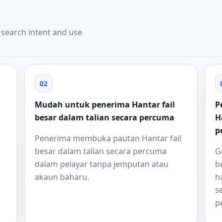
t search intent and use
02
Mudah untuk penerima Hantar fail
P
besar dalam talian secara percuma
H
p
Penerima membuka pautan Hantar fail
besar dalam talian secara percuma
G
dalam pelayar tanpa jemputan atau
b
akaun baharu.
h
s
p