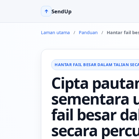
SendUp
↑
Laman utama
/
Panduan
/
Hantar fail b
HANTAR FAIL BESAR DALAM TALIAN SE
Cipta pauta
sementara 
fail besar d
secara perc