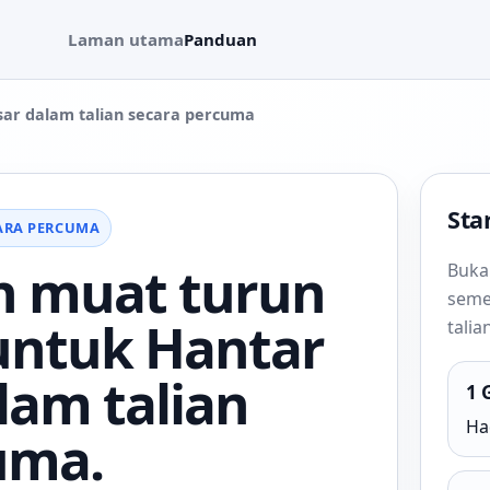
Laman utama
Panduan
esar dalam talian secara percuma
Star
CARA PERCUMA
n muat turun
Buka
seme
untuk Hantar
tali
alam talian
1 
Had
uma.