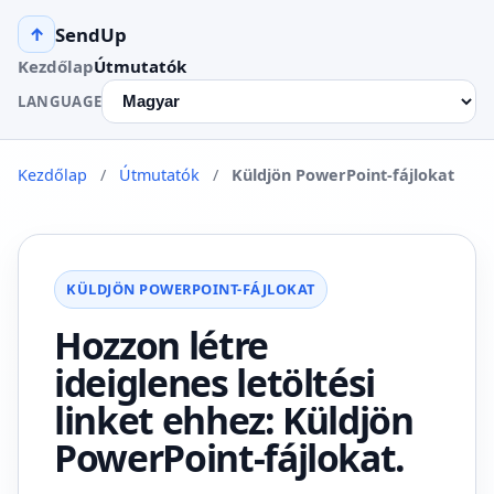
SendUp
↑
Kezdőlap
Útmutatók
LANGUAGE
Kezdőlap
/
Útmutatók
/
Küldjön PowerPoint-fájlokat
KÜLDJÖN POWERPOINT-FÁJLOKAT
Hozzon létre
ideiglenes letöltési
linket ehhez: Küldjön
PowerPoint-fájlokat.