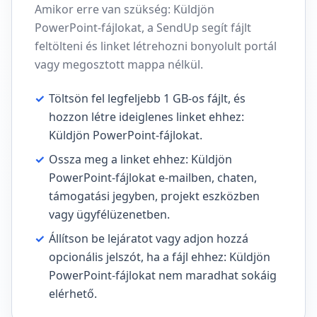
Amikor erre van szükség: Küldjön
PowerPoint-fájlokat, a SendUp segít fájlt
feltölteni és linket létrehozni bonyolult portál
vagy megosztott mappa nélkül.
✓
Töltsön fel legfeljebb 1 GB-os fájlt, és
hozzon létre ideiglenes linket ehhez:
Küldjön PowerPoint-fájlokat.
✓
Ossza meg a linket ehhez: Küldjön
PowerPoint-fájlokat e-mailben, chaten,
támogatási jegyben, projekt eszközben
vagy ügyfélüzenetben.
✓
Állítson be lejáratot vagy adjon hozzá
opcionális jelszót, ha a fájl ehhez: Küldjön
PowerPoint-fájlokat nem maradhat sokáig
elérhető.