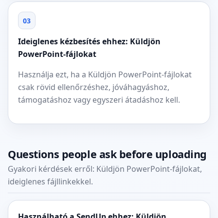
03
Ideiglenes kézbesítés ehhez: Küldjön
PowerPoint-fájlokat
Használja ezt, ha a Küldjön PowerPoint-fájlokat
csak rövid ellenőrzéshez, jóváhagyáshoz,
támogatáshoz vagy egyszeri átadáshoz kell.
Questions people ask before uploading
Gyakori kérdések erről: Küldjön PowerPoint-fájlokat,
ideiglenes fájllinkekkel.
Használható a SendUp ehhez: Küldjön