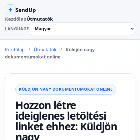
SendUp
↑
Kezdőlap
Útmutatók
LANGUAGE
Kezdőlap
/
Útmutatók
/
Küldjön nagy
dokumentumokat online
KÜLDJÖN NAGY DOKUMENTUMOKAT ONLINE
Hozzon létre
ideiglenes letöltési
linket ehhez: Küldjön
nagy