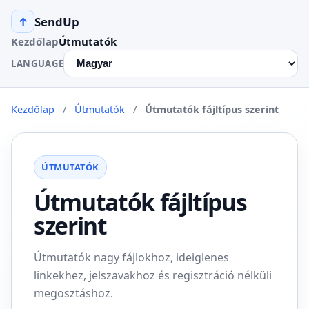
SendUp
↑
Kezdőlap
Útmutatók
LANGUAGE
Kezdőlap
/
Útmutatók
/
Útmutatók fájltípus szerint
ÚTMUTATÓK
Útmutatók fájltípus
szerint
Útmutatók nagy fájlokhoz, ideiglenes
linkekhez, jelszavakhoz és regisztráció nélküli
megosztáshoz.