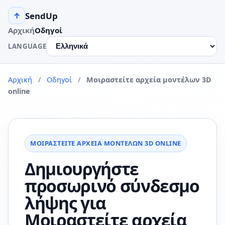
SendUp
↑
Αρχική
Οδηγοί
LANGUAGE
Αρχική
/
Οδηγοί
/
Μοιραστείτε αρχεία μοντέλων 3D
online
ΜΟΙΡΑΣΤΕΊΤΕ ΑΡΧΕΊΑ ΜΟΝΤΈΛΩΝ 3D ONLINE
Δημιουργήστε
προσωρινό σύνδεσμο
λήψης για
Μοιραστείτε αρχεία