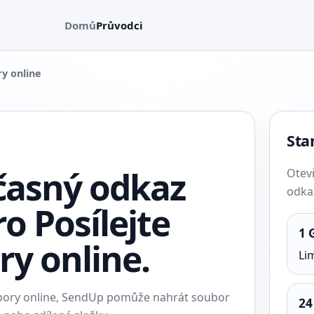
Domů
Průvodci
ry online
Star
časný odkaz
Otev
odkaz
ro Posílejte
1 
ry online.
Li
ubory online, SendUp pomůže nahrát soubor
24