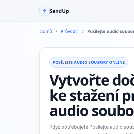
SendUp
↑
Domů
/
Průvodci
/
Posílejte audio soubo
POSÍLEJTE AUDIO SOUBORY ONLINE
Vytvořte do
ke stažení p
audio soubo
Když potřebujete Posílejte audio so