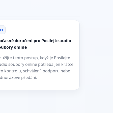
03
očasné doručení pro Posílejte audio
oubory online
oužijte tento postup, když je Posílejte
udio soubory online potřeba jen krátce
ro kontrolu, schválení, podporu nebo
ednorázové předání.