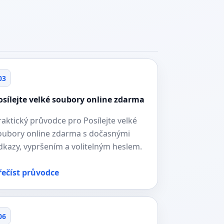
03
osílejte velké soubory online zdarma
raktický průvodce pro Posílejte velké
oubory online zdarma s dočasnými
dkazy, vypršením a volitelným heslem.
řečíst průvodce
06