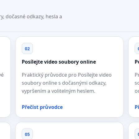
y, dočasné odkazy, hesla a
02
Posílejte video soubory online
P
vé
Praktický průvodce pro Posílejte video
P
soubory online s dočasnými odkazy,
s
vypršením a volitelným heslem.
o
Přečíst průvodce
P
05