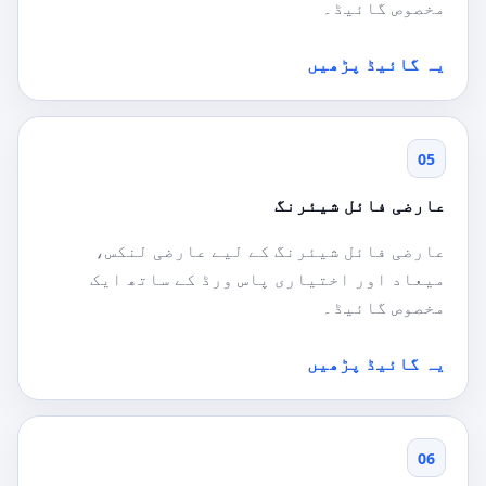
مخصوص گائیڈ۔
یہ گائیڈ پڑھیں
05
عارضی فائل شیئرنگ
عارضی فائل شیئرنگ کے لیے عارضی لنکس،
میعاد اور اختیاری پاس ورڈ کے ساتھ ایک
مخصوص گائیڈ۔
یہ گائیڈ پڑھیں
06