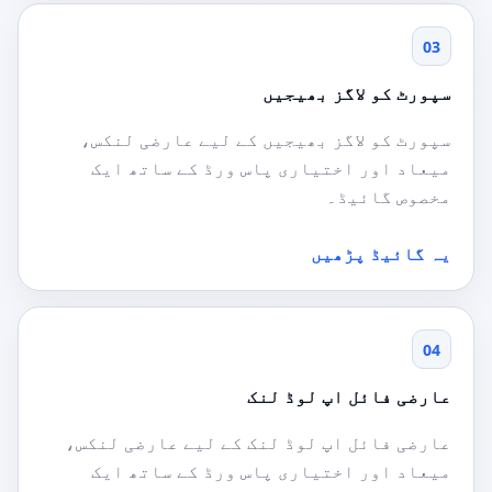
03
سپورٹ کو لاگز بھیجیں
سپورٹ کو لاگز بھیجیں کے لیے عارضی لنکس،
میعاد اور اختیاری پاس ورڈ کے ساتھ ایک
مخصوص گائیڈ۔
یہ گائیڈ پڑھیں
04
عارضی فائل اپ لوڈ لنک
عارضی فائل اپ لوڈ لنک کے لیے عارضی لنکس،
میعاد اور اختیاری پاس ورڈ کے ساتھ ایک