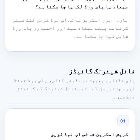
میعاد یا پاس ورڈ لگایا جا سکتا ہے؟
ہاں۔ ایرر اسکرین شاٹس اپ لوڈ کریں لنک شیئر
کرنے سے پہلے میعاد سیٹ اور اختیاری پاس ورڈ
شامل کیا جا سکتا ہے۔
فائل شیئرنگ گائیڈز
بڑی فائلیں بھیجنے، عارضی لنکس، پاس ورڈ تحفظ
اور رجسٹریشن کے بغیر فائل شیئرنگ کے گائیڈز
دیکھیں۔
01
کریش اسکرین شاٹس اپ لوڈ کریں