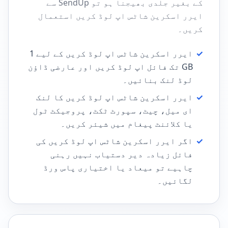
کے بغیر جلدی بھیجنا ہو تو SendUp سے
ایرر اسکرین شاٹس اپ لوڈ کریں استعمال
کریں۔
✓
ایرر اسکرین شاٹس اپ لوڈ کریں کے لیے 1
GB تک فائل اپ لوڈ کریں اور عارضی ڈاؤن
لوڈ لنک بنائیں۔
✓
ایرر اسکرین شاٹس اپ لوڈ کریں کا لنک
ای میل، چیٹ، سپورٹ ٹکٹ، پروجیکٹ ٹول
یا کلائنٹ پیغام میں شیئر کریں۔
✓
اگر ایرر اسکرین شاٹس اپ لوڈ کریں کی
فائل زیادہ دیر دستیاب نہیں رہنی
چاہیے تو میعاد یا اختیاری پاس ورڈ
لگائیں۔