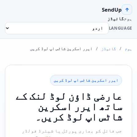
SendUp
↑
ہوم
گائیڈز
LANGUAGE
ہوم
/
گائیڈز
/
ایرر اسکرین شاٹس اپ لوڈ کریں
ایرر اسکرین شاٹس اپ لوڈ کریں
عارضی ڈاؤن لوڈ لنک کے
ساتھ ایرر اسکرین
شاٹس اپ لوڈ کریں۔
جب فائل کو بھاری پورٹل یا شیئرڈ فولڈر