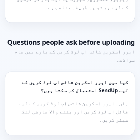
کے لیے ہو تو یہ طریقہ مناسب ہے۔
Questions people ask before uploading
ایرر اسکرین شاٹس اپ لوڈ کریں کے بارے میں عام
سوالات۔
کیا میں ایرر اسکرین شاٹس اپ لوڈ کریں کے
لیے SendUp استعمال کر سکتا ہوں؟
ہاں۔ ایرر اسکرین شاٹس اپ لوڈ کریں کے لیے
فائل اپ لوڈ کریں اور بننے والا عارضی لنک
شیئر کریں۔