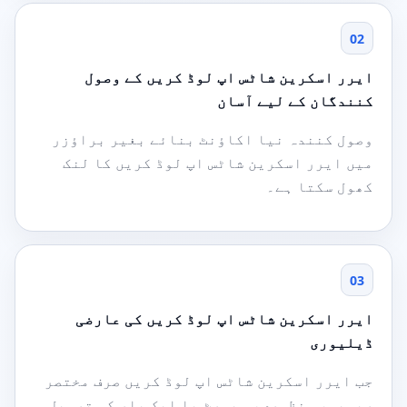
02
ایرر اسکرین شاٹس اپ لوڈ کریں کے وصول
کنندگان کے لیے آسان
وصول کنندہ نیا اکاؤنٹ بنائے بغیر براؤزر
میں ایرر اسکرین شاٹس اپ لوڈ کریں کا لنک
کھول سکتا ہے۔
03
ایرر اسکرین شاٹس اپ لوڈ کریں کی عارضی
ڈیلیوری
جب ایرر اسکرین شاٹس اپ لوڈ کریں صرف مختصر
ریویو، منظوری، سپورٹ یا ایک بار کی ترسیل