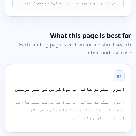
اور اختیاری پاس ورڈ کے ساتھ ایک مخصوص گائیڈ۔
What this page is best for
Each landing page is written for a distinct search
intent and use case.
01
ایرر اسکرین شاٹس اپ لوڈ کریں کی تیز ترسیل
ایرر اسکرین شاٹس اپ لوڈ کریں کے لیے عارضی
لنک اکثر بڑے اٹیچمنٹ یا شیئرڈ فولڈر سے
زیادہ آسان ہوتا ہے۔