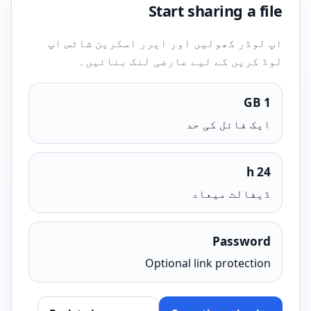
Start sharing a file
اپ لوڈر کھولیں اور ایرر اسکرین شاٹس اپ
لوڈ کریں کے لیے عارضی لنک بنائیں۔
1 GB
ایک فائل کی حد
24 h
ڈیفالٹ میعاد
Password
Optional link protection