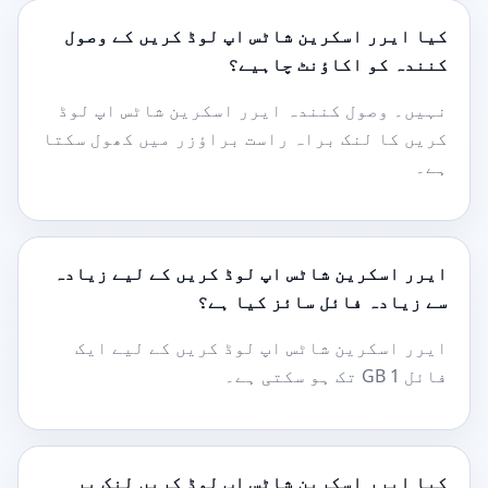
کیا ایرر اسکرین شاٹس اپ لوڈ کریں کے وصول
کنندہ کو اکاؤنٹ چاہیے؟
نہیں۔ وصول کنندہ ایرر اسکرین شاٹس اپ لوڈ
کریں کا لنک براہ راست براؤزر میں کھول سکتا
ہے۔
ایرر اسکرین شاٹس اپ لوڈ کریں کے لیے زیادہ
سے زیادہ فائل سائز کیا ہے؟
ایرر اسکرین شاٹس اپ لوڈ کریں کے لیے ایک
فائل 1 GB تک ہو سکتی ہے۔
کیا ایرر اسکرین شاٹس اپ لوڈ کریں لنک پر