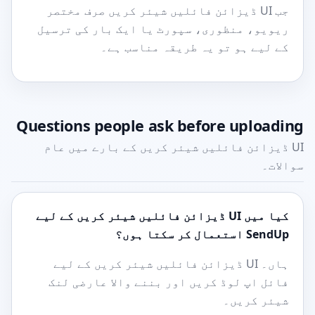
جب UI ڈیزائن فائلیں شیئر کریں صرف مختصر
ریویو، منظوری، سپورٹ یا ایک بار کی ترسیل
کے لیے ہو تو یہ طریقہ مناسب ہے۔
Questions people ask before uploading
UI ڈیزائن فائلیں شیئر کریں کے بارے میں عام
سوالات۔
کیا میں UI ڈیزائن فائلیں شیئر کریں کے لیے
SendUp استعمال کر سکتا ہوں؟
ہاں۔ UI ڈیزائن فائلیں شیئر کریں کے لیے
فائل اپ لوڈ کریں اور بننے والا عارضی لنک
شیئر کریں۔