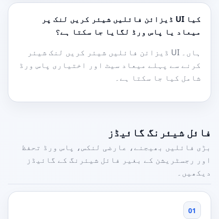
کیا UI ڈیزائن فائلیں شیئر کریں لنک پر
میعاد یا پاس ورڈ لگایا جا سکتا ہے؟
ہاں۔ UI ڈیزائن فائلیں شیئر کریں لنک شیئر
کرنے سے پہلے میعاد سیٹ اور اختیاری پاس ورڈ
شامل کیا جا سکتا ہے۔
فائل شیئرنگ گائیڈز
بڑی فائلیں بھیجنے، عارضی لنکس، پاس ورڈ تحفظ
اور رجسٹریشن کے بغیر فائل شیئرنگ کے گائیڈز
دیکھیں۔
01