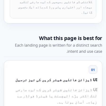
کلائنٹس کو فائلیں بھیجیں کے لیے عارضی لنکس،
میعاد اور اختیاری پاس ورڈ کے ساتھ ایک مخصوص
گائیڈ۔
What this page is best for
Each landing page is written for a distinct search
intent and use case.
01
UI ڈیزائن فائلیں شیئر کریں کی تیز ترسیل
UI ڈیزائن فائلیں شیئر کریں کے لیے عارضی
لنک اکثر بڑے اٹیچمنٹ یا شیئرڈ فولڈر سے
زیادہ آسان ہوتا ہے۔