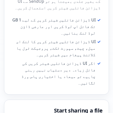
کے بغیر جلدی بھیجنا ہو تو SendUp سے UI
ڈیزائن فائلیں شیئر کریں استعمال کریں۔
✓
UI ڈیزائن فائلیں شیئر کریں کے لیے 1 GB
تک فائل اپ لوڈ کریں اور عارضی ڈاؤن
لوڈ لنک بنائیں۔
✓
UI ڈیزائن فائلیں شیئر کریں کا لنک ای
میل، چیٹ، سپورٹ ٹکٹ، پروجیکٹ ٹول یا
کلائنٹ پیغام میں شیئر کریں۔
✓
اگر UI ڈیزائن فائلیں شیئر کریں کی
فائل زیادہ دیر دستیاب نہیں رہنی
چاہیے تو میعاد یا اختیاری پاس ورڈ
لگائیں۔
Start sharing a file