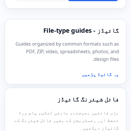
گائیڈز - File-type guides
Guides organized by common formats such as
PDF, ZIP, video, spreadsheets, photos, and
design files.
یہ گائیڈ پڑھیں
فائل شیئرنگ گائیڈز
بڑی فائلیں بھیجنے، عارضی لنکس، پاس ورڈ
تحفظ اور رجسٹریشن کے بغیر فائل شیئرنگ کے
گائیڈز دیکھیں۔