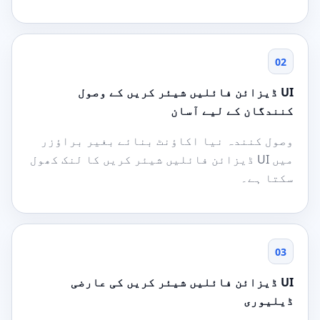
02
UI ڈیزائن فائلیں شیئر کریں کے وصول
کنندگان کے لیے آسان
وصول کنندہ نیا اکاؤنٹ بنائے بغیر براؤزر
میں UI ڈیزائن فائلیں شیئر کریں کا لنک کھول
سکتا ہے۔
03
UI ڈیزائن فائلیں شیئر کریں کی عارضی
ڈیلیوری