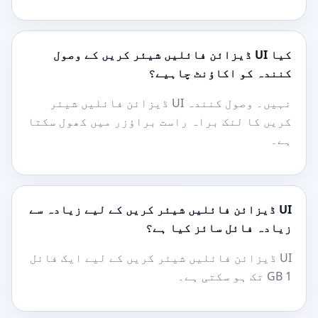
کیا UI ڈیزائن فائلیں شیئر کریں کے وصول
کنندہ کو اکاؤنٹ چاہیے؟
نہیں۔ وصول کنندہ UI ڈیزائن فائلیں شیئر
کریں کا لنک براہ راست براؤزر میں کھول سکتا
ہے۔
UI ڈیزائن فائلیں شیئر کریں کے لیے زیادہ سے
زیادہ فائل سائز کیا ہے؟
UI ڈیزائن فائلیں شیئر کریں کے لیے ایک فائل
1 GB تک ہو سکتی ہے۔