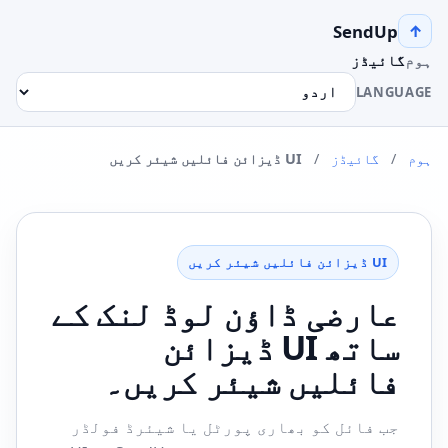
SendUp
↑
ہوم
گائیڈز
LANGUAGE
ہوم
/
گائیڈز
/
UI ڈیزائن فائلیں شیئر کریں
UI ڈیزائن فائلیں شیئر کریں
عارضی ڈاؤن لوڈ لنک کے
ساتھ UI ڈیزائن
فائلیں شیئر کریں۔
جب فائل کو بھاری پورٹل یا شیئرڈ فولڈر