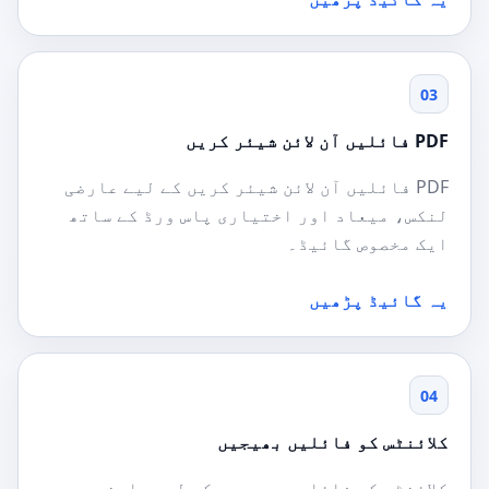
03
PDF فائلیں آن لائن شیئر کریں
PDF فائلیں آن لائن شیئر کریں کے لیے عارضی
لنکس، میعاد اور اختیاری پاس ورڈ کے ساتھ
ایک مخصوص گائیڈ۔
یہ گائیڈ پڑھیں
04
کلائنٹس کو فائلیں بھیجیں
کلائنٹس کو فائلیں بھیجیں کے لیے عارضی