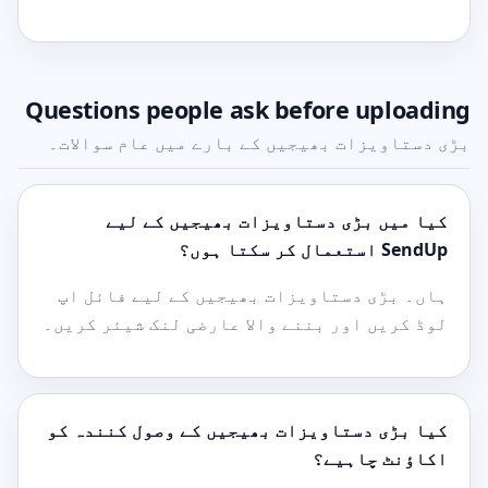
Questions people ask before uploading
بڑی دستاویزات بھیجیں کے بارے میں عام سوالات۔
کیا میں بڑی دستاویزات بھیجیں کے لیے
SendUp استعمال کر سکتا ہوں؟
ہاں۔ بڑی دستاویزات بھیجیں کے لیے فائل اپ
لوڈ کریں اور بننے والا عارضی لنک شیئر کریں۔
کیا بڑی دستاویزات بھیجیں کے وصول کنندہ کو
اکاؤنٹ چاہیے؟