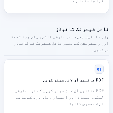
کیا جا سکتا ہے۔
فائل شیئرنگ گائیڈز
بڑی فائلیں بھیجنے، عارضی لنکس، پاس ورڈ تحفظ
اور رجسٹریشن کے بغیر فائل شیئرنگ کے گائیڈز
دیکھیں۔
01
PDF فائلیں آن لائن شیئر کریں
PDF فائلیں آن لائن شیئر کریں کے لیے عارضی
لنکس، میعاد اور اختیاری پاس ورڈ کے ساتھ
ایک مخصوص گائیڈ۔