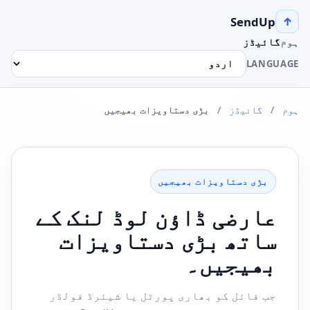
SendUp
↑
ہوم
گائیڈز
LANGUAGE
ہوم
/
گائیڈز
/
بڑی دستاویزات بھیجیں
بڑی دستاویزات بھیجیں
عارضی ڈاؤن لوڈ لنک کے
ساتھ بڑی دستاویزات
بھیجیں۔
جب فائل کو بھاری پورٹل یا شیئرڈ فولڈر