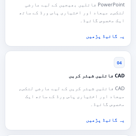
PowerPoint فائلیں بھیجیں کے لیے عارضی
لنکس، میعاد اور اختیاری پاس ورڈ کے ساتھ
ایک مخصوص گائیڈ۔
یہ گائیڈ پڑھیں
04
CAD فائلیں شیئر کریں
CAD فائلیں شیئر کریں کے لیے عارضی لنکس،
میعاد اور اختیاری پاس ورڈ کے ساتھ ایک
مخصوص گائیڈ۔
یہ گائیڈ پڑھیں