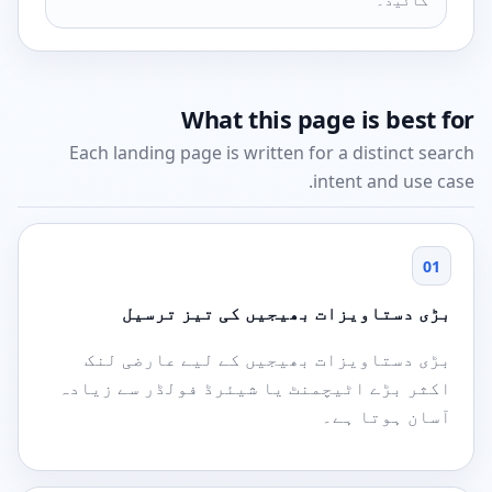
What this page is best for
Each landing page is written for a distinct search
intent and use case.
01
بڑی دستاویزات بھیجیں کی تیز ترسیل
بڑی دستاویزات بھیجیں کے لیے عارضی لنک
اکثر بڑے اٹیچمنٹ یا شیئرڈ فولڈر سے زیادہ
آسان ہوتا ہے۔