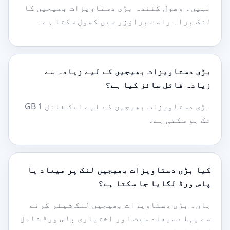
نہیں۔ وصول کنندہ بڑی دستاویزات بھیجیں کا
لنک براہ راست براؤزر میں کھول سکتا ہے۔
بڑی دستاویزات بھیجیں کے لیے زیادہ سے
زیادہ فائل سائز کیا ہے؟
بڑی دستاویزات بھیجیں کے لیے ایک فائل 1 GB
تک ہو سکتی ہے۔
کیا بڑی دستاویزات بھیجیں لنک پر میعاد یا
پاس ورڈ لگایا جا سکتا ہے؟
ہاں۔ بڑی دستاویزات بھیجیں لنک شیئر کرنے
سے پہلے میعاد سیٹ اور اختیاری پاس ورڈ شامل