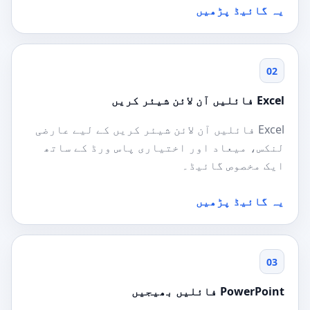
یہ گائیڈ پڑھیں
02
Excel فائلیں آن لائن شیئر کریں
Excel فائلیں آن لائن شیئر کریں کے لیے عارضی
لنکس، میعاد اور اختیاری پاس ورڈ کے ساتھ
ایک مخصوص گائیڈ۔
یہ گائیڈ پڑھیں
03
PowerPoint فائلیں بھیجیں