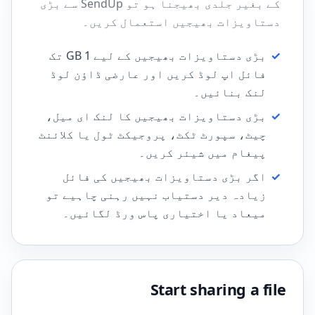
کے بغیر جلدی بھیجنا ہو تو SendUp سے بڑی
دستاویزات بھیجیں استعمال کریں۔
✓
بڑی دستاویزات بھیجیں کے لیے 1 GB تک
فائل اپ لوڈ کریں اور عارضی ڈاؤن لوڈ
لنک بنائیں۔
✓
بڑی دستاویزات بھیجیں کا لنک ای میل،
چیٹ، سپورٹ ٹکٹ، پروجیکٹ ٹول یا کلائنٹ
پیغام میں شیئر کریں۔
✓
اگر بڑی دستاویزات بھیجیں کی فائل
زیادہ دیر دستیاب نہیں رہنی چاہیے تو
میعاد یا اختیاری پاس ورڈ لگائیں۔
Start sharing a file