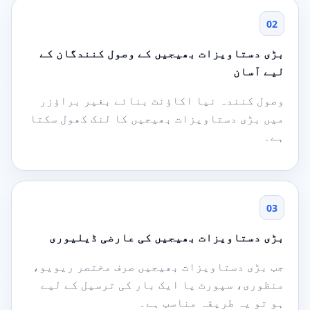
02
بڑی دستاویزات بھیجیں کے وصول کنندگان کے
لیے آسان
وصول کنندہ نیا اکاؤنٹ بنائے بغیر براؤزر
میں بڑی دستاویزات بھیجیں کا لنک کھول سکتا
ہے۔
03
بڑی دستاویزات بھیجیں کی عارضی ڈیلیوری
جب بڑی دستاویزات بھیجیں صرف مختصر ریویو،
منظوری، سپورٹ یا ایک بار کی ترسیل کے لیے
ہو تو یہ طریقہ مناسب ہے۔