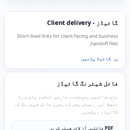
گائیڈز - Client delivery
Short-lived links for client-facing and business
handoff files.
یہ گائیڈ پڑھیں
فائل شیئرنگ گائیڈز
بڑی فائلیں بھیجنے، عارضی لنکس، پاس ورڈ
تحفظ اور رجسٹریشن کے بغیر فائل شیئرنگ کے
گائیڈز دیکھیں۔
PDF فائلیں آن لائن شیئر کریں