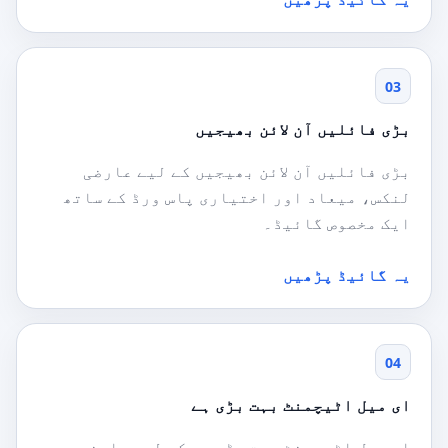
03
بڑی فائلیں آن لائن بھیجیں
بڑی فائلیں آن لائن بھیجیں کے لیے عارضی
لنکس، میعاد اور اختیاری پاس ورڈ کے ساتھ
ایک مخصوص گائیڈ۔
یہ گائیڈ پڑھیں
04
ای میل اٹیچمنٹ بہت بڑی ہے
ای میل اٹیچمنٹ بہت بڑی ہے کے لیے عارضی