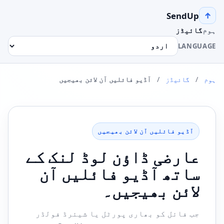
SendUp
↑
ہوم
گائیڈز
LANGUAGE
ہوم
/
گائیڈز
/
آڈیو فائلیں آن لائن بھیجیں
آڈیو فائلیں آن لائن بھیجیں
عارضی ڈاؤن لوڈ لنک کے
ساتھ آڈیو فائلیں آن
لائن بھیجیں۔
جب فائل کو بھاری پورٹل یا شیئرڈ فولڈر