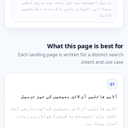
ای میل اٹیچمنٹ بہت بڑی ہے کے لیے عارضی لنکس،
میعاد اور اختیاری پاس ورڈ کے ساتھ ایک مخصوص
گائیڈ۔
What this page is best for
Each landing page is written for a distinct search
intent and use case.
01
آڈیو فائلیں آن لائن بھیجیں کی تیز ترسیل
آڈیو فائلیں آن لائن بھیجیں کے لیے عارضی لنک
اکثر بڑے اٹیچمنٹ یا شیئرڈ فولڈر سے زیادہ
آسان ہوتا ہے۔