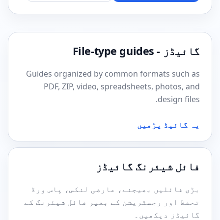
گائیڈز - File-type guides
Guides organized by common formats such as
PDF, ZIP, video, spreadsheets, photos, and
design files.
یہ گائیڈ پڑھیں
فائل شیئرنگ گائیڈز
بڑی فائلیں بھیجنے، عارضی لنکس، پاس ورڈ
تحفظ اور رجسٹریشن کے بغیر فائل شیئرنگ کے
گائیڈز دیکھیں۔