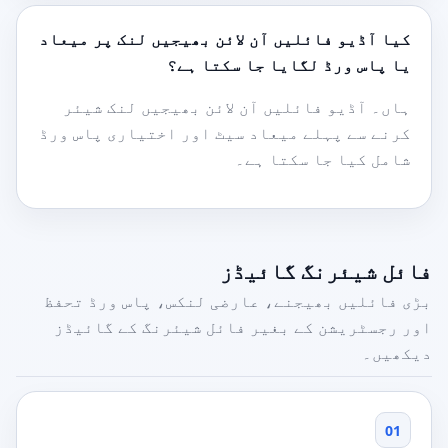
کیا آڈیو فائلیں آن لائن بھیجیں لنک پر میعاد
یا پاس ورڈ لگایا جا سکتا ہے؟
ہاں۔ آڈیو فائلیں آن لائن بھیجیں لنک شیئر
کرنے سے پہلے میعاد سیٹ اور اختیاری پاس ورڈ
شامل کیا جا سکتا ہے۔
فائل شیئرنگ گائیڈز
بڑی فائلیں بھیجنے، عارضی لنکس، پاس ورڈ تحفظ
اور رجسٹریشن کے بغیر فائل شیئرنگ کے گائیڈز
دیکھیں۔
01