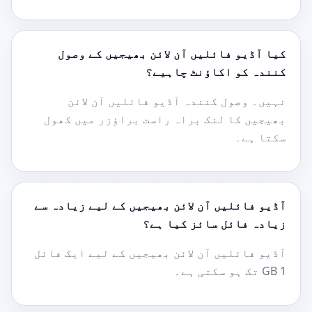
کیا آڈیو فائلیں آن لائن بھیجیں کے وصول
کنندہ کو اکاؤنٹ چاہیے؟
نہیں۔ وصول کنندہ آڈیو فائلیں آن لائن
بھیجیں کا لنک براہ راست براؤزر میں کھول
سکتا ہے۔
آڈیو فائلیں آن لائن بھیجیں کے لیے زیادہ سے
زیادہ فائل سائز کیا ہے؟
آڈیو فائلیں آن لائن بھیجیں کے لیے ایک فائل
1 GB تک ہو سکتی ہے۔