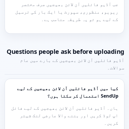
جب آڈیو فائلیں آن لائن بھیجیں صرف مختصر
ریویو، منظوری، سپورٹ یا ایک بار کی ترسیل
کے لیے ہو تو یہ طریقہ مناسب ہے۔
Questions people ask before uploading
آڈیو فائلیں آن لائن بھیجیں کے بارے میں عام
سوالات۔
کیا میں آڈیو فائلیں آن لائن بھیجیں کے لیے
SendUp استعمال کر سکتا ہوں؟
ہاں۔ آڈیو فائلیں آن لائن بھیجیں کے لیے فائل
اپ لوڈ کریں اور بننے والا عارضی لنک شیئر
کریں۔