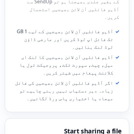
کے بغیر جلدی بھیجنا ہو تو SendUp سے
آڈیو فائلیں آن لائن بھیجیں استعمال
کریں۔
✓
آڈیو فائلیں آن لائن بھیجیں کے لیے 1 GB
تک فائل اپ لوڈ کریں اور عارضی ڈاؤن
لوڈ لنک بنائیں۔
✓
آڈیو فائلیں آن لائن بھیجیں کا لنک ای
میل، چیٹ، سپورٹ ٹکٹ، پروجیکٹ ٹول یا
کلائنٹ پیغام میں شیئر کریں۔
✓
اگر آڈیو فائلیں آن لائن بھیجیں کی فائل
زیادہ دیر دستیاب نہیں رہنی چاہیے تو
میعاد یا اختیاری پاس ورڈ لگائیں۔
Start sharing a file