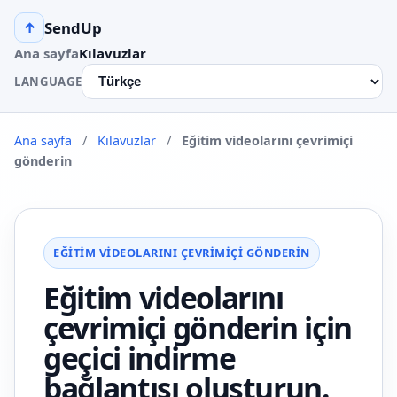
SendUp
↑
Ana sayfa
Kılavuzlar
LANGUAGE
Ana sayfa
/
Kılavuzlar
/
Eğitim videolarını çevrimiçi
gönderin
EĞITIM VIDEOLARINI ÇEVRIMIÇI GÖNDERIN
Eğitim videolarını
çevrimiçi gönderin için
geçici indirme
bağlantısı oluşturun.