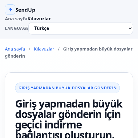
SendUp
↑
Ana sayfa
Kılavuzlar
LANGUAGE
Ana sayfa
/
Kılavuzlar
/
Giriş yapmadan büyük dosyalar
gönderin
GIRIŞ YAPMADAN BÜYÜK DOSYALAR GÖNDERIN
Giriş yapmadan büyük
dosyalar gönderin için
geçici indirme
bağlantısı oluşturun.