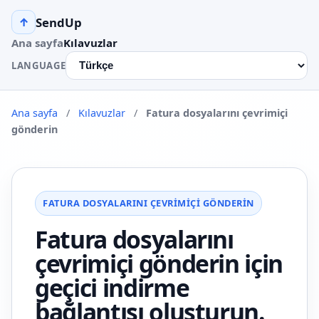
SendUp
↑
Ana sayfa
Kılavuzlar
LANGUAGE
Ana sayfa
/
Kılavuzlar
/
Fatura dosyalarını çevrimiçi
gönderin
FATURA DOSYALARINI ÇEVRIMIÇI GÖNDERIN
Fatura dosyalarını
çevrimiçi gönderin için
geçici indirme
bağlantısı oluşturun.