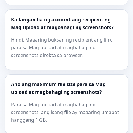
Kailangan ba ng account ang recipient ng
Mag-upload at magbahagi ng screenshots?
Hindi. Maaaring buksan ng recipient ang link
para sa Mag-upload at magbahagi ng
screenshots direkta sa browser.
Ano ang maximum file size para sa Mag-
upload at magbahagi ng screenshots?
Para sa Mag-upload at magbahagi ng
screenshots, ang isang file ay maaaring umabot
hanggang 1 GB.