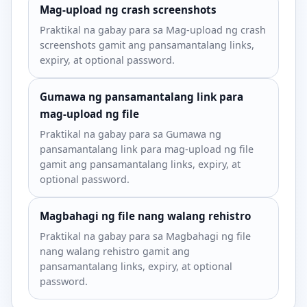
Mag-upload ng crash screenshots
Praktikal na gabay para sa Mag-upload ng crash
screenshots gamit ang pansamantalang links,
expiry, at optional password.
Gumawa ng pansamantalang link para
mag-upload ng file
Praktikal na gabay para sa Gumawa ng
pansamantalang link para mag-upload ng file
gamit ang pansamantalang links, expiry, at
optional password.
Magbahagi ng file nang walang rehistro
Praktikal na gabay para sa Magbahagi ng file
nang walang rehistro gamit ang
pansamantalang links, expiry, at optional
password.