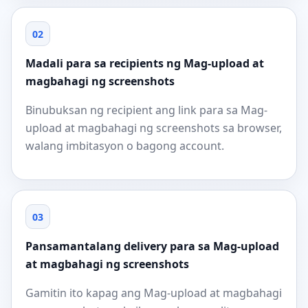
02
Madali para sa recipients ng Mag-upload at
magbahagi ng screenshots
Binubuksan ng recipient ang link para sa Mag-
upload at magbahagi ng screenshots sa browser,
walang imbitasyon o bagong account.
03
Pansamantalang delivery para sa Mag-upload
at magbahagi ng screenshots
Gamitin ito kapag ang Mag-upload at magbahagi