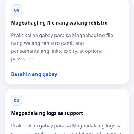
04
Magbahagi ng file nang walang rehistro
Praktikal na gabay para sa Magbahagi ng file
nang walang rehistro gamit ang
pansamantalang links, expiry, at optional
password.
Basahin ang gabay
05
Magpadala ng logs sa support
Praktikal na gabay para sa Magpadala ng logs sa
support gamit ang pansamantalang links, expiry,