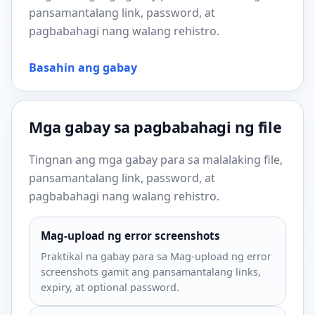
pansamantalang link, password, at
pagbabahagi nang walang rehistro.
Basahin ang gabay
Mga gabay sa pagbabahagi ng file
Tingnan ang mga gabay para sa malalaking file,
pansamantalang link, password, at
pagbabahagi nang walang rehistro.
Mag-upload ng error screenshots
Praktikal na gabay para sa Mag-upload ng error
screenshots gamit ang pansamantalang links,
expiry, at optional password.