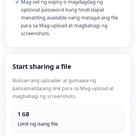
✓
Mag-set ng expiry o magdagdag ng
optional password kung hindi dapat
manatiling available nang matagal ang file
para sa Mag-upload at magbahagi ng
screenshots.
Start sharing a file
Buksan ang uploader at gumawa ng
pansamantalang link para sa Mag-upload at
magbahagi ng screenshots.
1 GB
Limit ng isang file