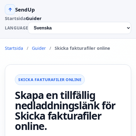
SendUp
↑
Startsida
Guider
LANGUAGE
Startsida
/
Guider
/
Skicka fakturafiler online
SKICKA FAKTURAFILER ONLINE
Skapa en tillfällig
nedladdningslänk för
Skicka fakturafiler
online.