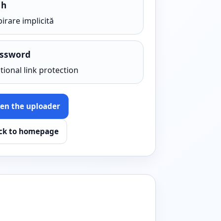
 h
irare implicită
ssword
tional link protection
en the uploader
ck to homepage