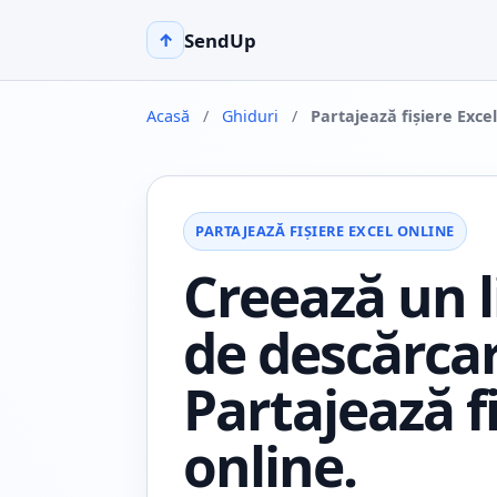
SendUp
↑
Acasă
/
Ghiduri
/
Partajează fișiere Excel
PARTAJEAZĂ FIȘIERE EXCEL ONLINE
Creează un 
de descărca
Partajează fi
online.