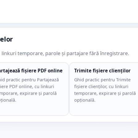
relor
 linkuri temporare, parole și partajare fără înregistrare.
rtajează fișiere PDF online
Trimite fișiere clienților
id practic pentru Partajează
Ghid practic pentru Trimite
șiere PDF online, cu linkuri
fișiere clienților, cu linkuri
mporare, expirare și parolă
temporare, expirare și parolă
țională.
opțională.