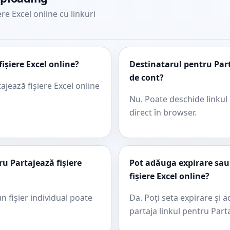
re Excel online cu linkuri
ișiere Excel online?
Destinatarul pentru Part
de cont?
ajează fișiere Excel online
Nu. Poate deschide linkul 
direct în browser.
 Partajează fișiere
Pot adăuga expirare sau 
fișiere Excel online?
un fișier individual poate
Da. Poți seta expirare și 
partaja linkul pentru Parta