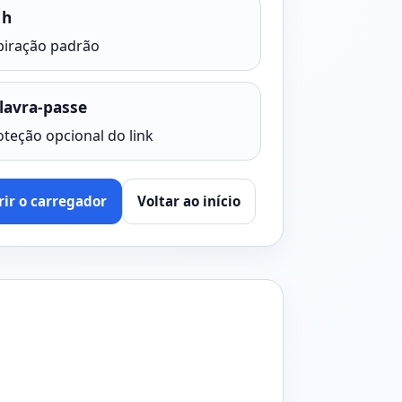
 h
piração padrão
lavra-passe
oteção opcional do link
rir o carregador
Voltar ao início