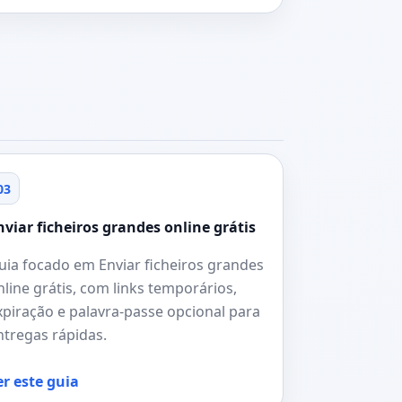
03
nviar ficheiros grandes online grátis
uia focado em Enviar ficheiros grandes
nline grátis, com links temporários,
xpiração e palavra-passe opcional para
ntregas rápidas.
er este guia