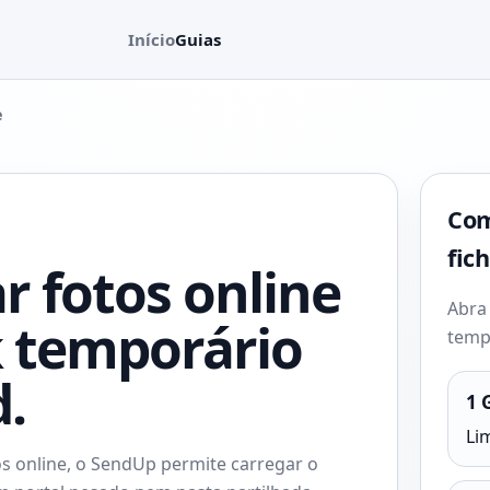
Início
Guias
e
Com
fic
r fotos online
Abra 
 temporário
temp
.
1 
Lim
s online, o SendUp permite carregar o