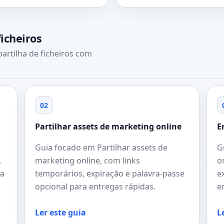
icheiros
artilha de ficheiros com
02
Partilhar assets de marketing online
E
Guia focado em Partilhar assets de
G
,
marketing online, com links
o
ra
temporários, expiração e palavra-passe
e
opcional para entregas rápidas.
e
Ler este guia
L