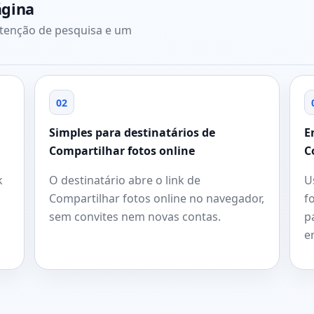
ágina
ntenção de pesquisa e um
02
Simples para destinatários de
E
Compartilhar fotos online
C
k
O destinatário abre o link de
U
Compartilhar fotos online no navegador,
f
sem convites nem novas contas.
p
e