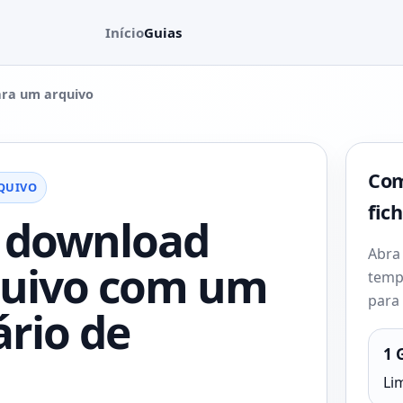
Início
Guias
ara um arquivo
Com
RQUIVO
fic
e download
Abra 
quivo com um
temp
para
ário de
1 
Lim