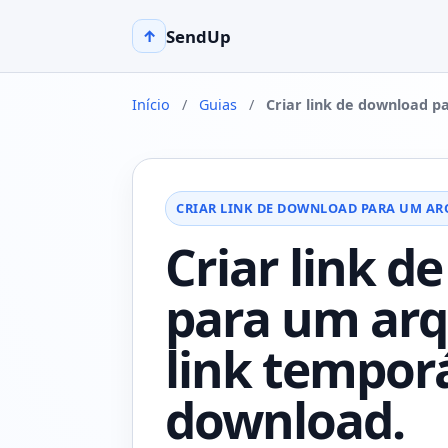
SendUp
↑
Início
/
Guias
/
Criar link de download p
CRIAR LINK DE DOWNLOAD PARA UM A
Criar link d
para um ar
link tempor
download.