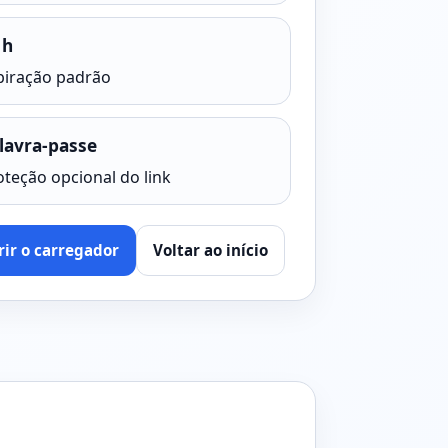
 h
piração padrão
lavra-passe
oteção opcional do link
rir o carregador
Voltar ao início