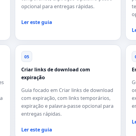
opcional para entregas rápidas.
t
o
Ler este guia
L
05
Criar links de download com
E
expiração
es
G
Guia focado em Criar links de download
o
ra
com expiração, com links temporários,
e
expiração e palavra-passe opcional para
e
entregas rápidas.
L
Ler este guia