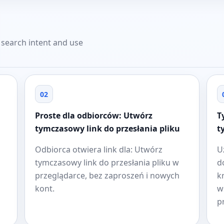
t search intent and use
02
Proste dla odbiorców: Utwórz
T
tymczasowy link do przesłania pliku
t
Odbiorca otwiera link dla: Utwórz
U
tymczasowy link do przesłania pliku w
d
przeglądarce, bez zaproszeń i nowych
k
kont.
w
p