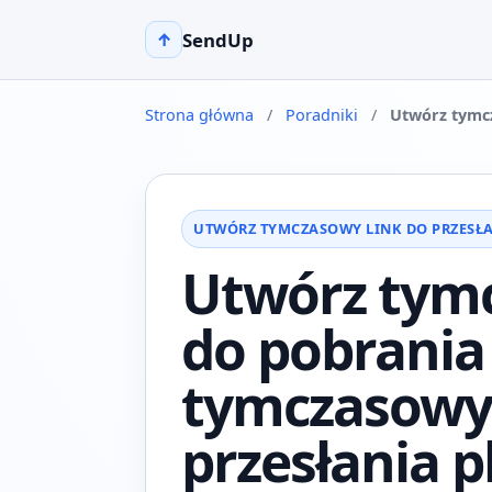
SendUp
↑
Strona główna
/
Poradniki
/
Utwórz tymcz
UTWÓRZ TYMCZASOWY LINK DO PRZESŁA
Utwórz tymc
do pobrania
tymczasowy 
przesłania p