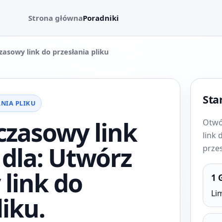
Strona główna
Poradniki
asowy link do przesłania pliku
Star
NIA PLIKU
zasowy link
Otwó
link 
 dla: Utwórz
przes
link do
1 
Li
liku.