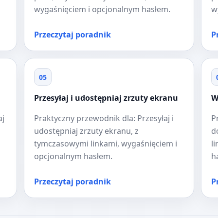
wygaśnięciem i opcjonalnym hasłem.
w
Przeczytaj poradnik
P
05
Przesyłaj i udostępniaj zrzuty ekranu
W
aj
Praktyczny przewodnik dla: Przesyłaj i
P
udostępniaj zrzuty ekranu, z
d
tymczasowymi linkami, wygaśnięciem i
l
opcjonalnym hasłem.
h
Przeczytaj poradnik
P