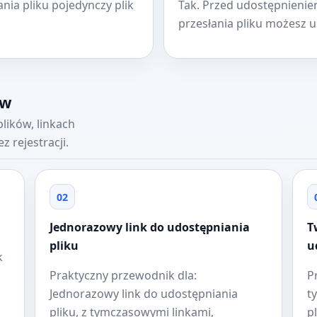
nia pliku pojedynczy plik
Tak. Przed udostępnienie
przesłania pliku możesz u
ów
lików, linkach
 rejestracji.
02
Jednorazowy link do udostępniania
T
pliku
u
k
Praktyczny przewodnik dla:
P
Jednorazowy link do udostępniania
t
pliku, z tymczasowymi linkami,
p