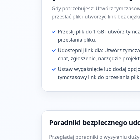
Gdy potrzebujesz: Utwórz tymczasow
przesłać plik i utworzyć link bez cię
✓
Prześlij plik do 1 GB i utwórz tym
przesłania pliku.
✓
Udostępnij link dla: Utwórz tymcza
chat, zgłoszenie, narzędzie projek
✓
Ustaw wygaśnięcie lub dodaj opcjon
tymczasowy link do przesłania pli
Poradniki bezpiecznego ud
Przeglądaj poradniki o wysyłaniu dużyc