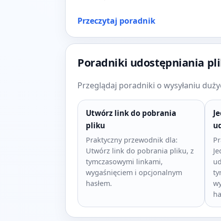
Przeczytaj poradnik
Poradniki udostępniania pl
Przeglądaj poradniki o wysyłaniu dużyc
Utwórz link do pobrania
Je
pliku
ud
Praktyczny przewodnik dla:
Pr
Utwórz link do pobrania pliku, z
Je
tymczasowymi linkami,
ud
wygaśnięciem i opcjonalnym
ty
hasłem.
wy
ha