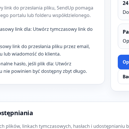
24
y link do przesłania pliku, SendUp pomaga
Do
żkiego portalu lub folderu współdzielonego.
czasowy link dla: Utwórz tymczasowy link do
Pa
Op
sowy link do przesłania pliku przez email,
tu lub wiadomość do klienta.
Op
alne hasło, jeśli plik dla: Utwórz
ku nie powinien być dostępny zbyt długo.
Ba
ostępniania
h plików, linkach tymczasowych, hasłach i udostępnianiu be