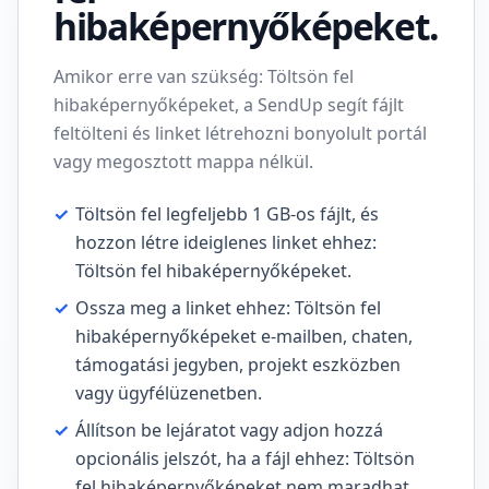
hibaképernyőképeket.
Amikor erre van szükség: Töltsön fel
hibaképernyőképeket, a SendUp segít fájlt
feltölteni és linket létrehozni bonyolult portál
vagy megosztott mappa nélkül.
✓
Töltsön fel legfeljebb 1 GB-os fájlt, és
hozzon létre ideiglenes linket ehhez:
Töltsön fel hibaképernyőképeket.
✓
Ossza meg a linket ehhez: Töltsön fel
hibaképernyőképeket e-mailben, chaten,
támogatási jegyben, projekt eszközben
vagy ügyfélüzenetben.
✓
Állítson be lejáratot vagy adjon hozzá
opcionális jelszót, ha a fájl ehhez: Töltsön
fel hibaképernyőképeket nem maradhat