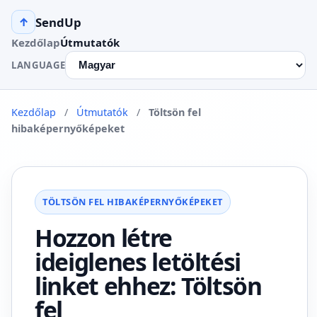
SendUp
↑
Kezdőlap
Útmutatók
LANGUAGE
Kezdőlap
/
Útmutatók
/
Töltsön fel
hibaképernyőképeket
TÖLTSÖN FEL HIBAKÉPERNYŐKÉPEKET
Hozzon létre
ideiglenes letöltési
linket ehhez: Töltsön
fel