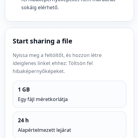
sokáig elérhető.
Start sharing a file
Nyissa meg a feltöltőt, és hozzon létre
ideiglenes linket ehhez: Töltsön fel
hibaképernyőképeket.
1 GB
Egy fájl méretkorlátja
24 h
Alapértelmezett lejárat