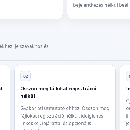
bejelentkezés nélkül beállí
ekhez, jelszavakhoz és
02
ül
Osszon meg fájlokat regisztráció
I
nélkül
G
Gyakorlati útmutató ehhez: Osszon meg
o
fájlokat regisztráció nélkül, ideiglenes
l
linkekkel, lejárattal és opcionális
je