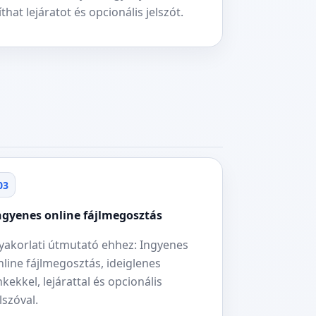
that lejáratot és opcionális jelszót.
03
ngyenes online fájlmegosztás
yakorlati útmutató ehhez: Ingyenes
nline fájlmegosztás, ideiglenes
inkekkel, lejárattal és opcionális
lszóval.