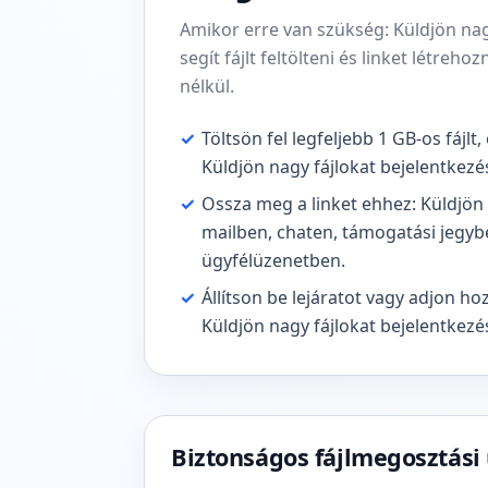
Amikor erre van szükség: Küldjön nag
segít fájlt feltölteni és linket létre
nélkül.
✓
Töltsön fel legfeljebb 1 GB-os fájlt
Küldjön nagy fájlokat bejelentkezés
✓
Ossza meg a linket ehhez: Küldjön 
mailben, chaten, támogatási jegyb
ügyfélüzenetben.
✓
Állítson be lejáratot vagy adjon hoz
Küldjön nagy fájlokat bejelentkez
Biztonságos fájlmegosztási