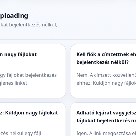
uploading
kat bejelentkezés nélkül,
n nagy fájlokat
Kell fiók a címzettnek e
bejelentkezés nélkül?
agy fájlokat bejelentkezés
Nem. A címzett közvetlen
lenes linket.
ehhez: Küldjön nagy fájlok
: Küldjön nagy fájlokat
Adható lejárat vagy jels
fájlokat bejelentkezés n
zés nélkül egy fájl
Igen. A link megosztása el