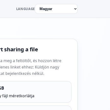
LANGUAGE
t sharing a file
a meg a feltöltőt, és hozzon létre
lenes linket ehhez: Küldjön nagy
kat bejelentkezés nélkül.
GB
y fájl méretkorlátja