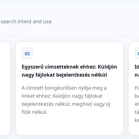
t search intent and use
02
Egyszerű címzetteknek ehhez: Küldjön
I
nagy fájlokat bejelentkezés nélkül
n
A címzett böngészőben nyitja meg a
H
linket ehhez: Küldjön nagy fájlokat
b
bejelentkezés nélkül, meghívó vagy új
e
fiók nélkül.
t
ke