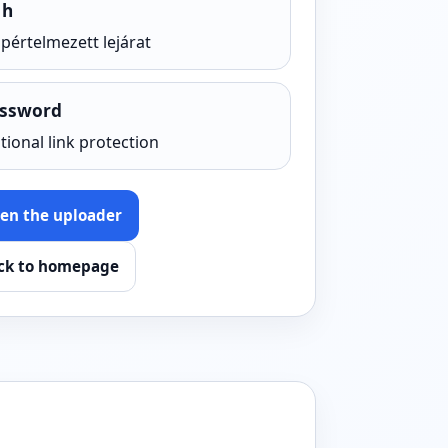
 h
apértelmezett lejárat
ssword
tional link protection
en the uploader
ck to homepage