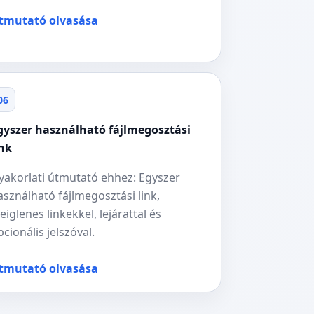
tmutató olvasása
06
gyszer használható fájlmegosztási
ink
yakorlati útmutató ehhez: Egyszer
asználható fájlmegosztási link,
deiglenes linkekkel, lejárattal és
pcionális jelszóval.
tmutató olvasása