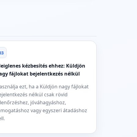
03
deiglenes kézbesítés ehhez: Küldjön
agy fájlokat bejelentkezés nélkül
asználja ezt, ha a Küldjön nagy fájlokat
ejelentkezés nélkül csak rövid
llenőrzéshez, jóváhagyáshoz,
ámogatáshoz vagy egyszeri átadáshoz
ll.