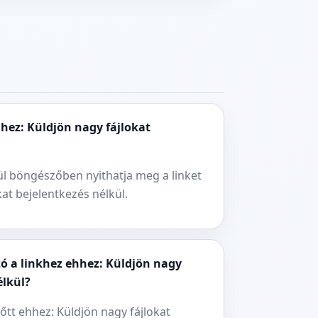
hhez: Küldjön nagy fájlokat
ül böngészőben nyithatja meg a linket
at bejelentkezés nélkül.
zó a linkhez ehhez: Küldjön nagy
élkül?
őtt ehhez: Küldjön nagy fájlokat