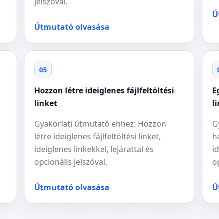
jelszóval.
Ú
Útmutató olvasása
05
Hozzon létre ideiglenes fájlfeltöltési
E
linket
l
Gyakorlati útmutató ehhez: Hozzon
G
létre ideiglenes fájlfeltöltési linket,
h
ideiglenes linkekkel, lejárattal és
i
opcionális jelszóval.
o
Útmutató olvasása
Ú