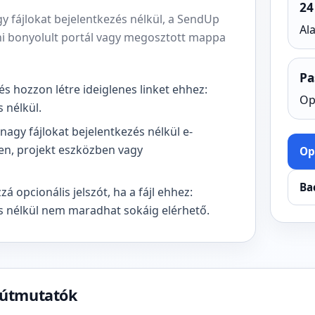
24
y fájlokat bejelentkezés nélkül, a SendUp
Al
hozni bonyolult portál vagy megosztott mappa
Pa
, és hozzon létre ideiglenes linket ehhez:
Op
 nélkül.
nagy fájlokat bejelentkezés nélkül e-
en, projekt eszközben vagy
Op
Ba
zá opcionális jelszót, ha a fájl ehhez:
és nélkül nem maradhat sokáig elérhető.
 útmutatók