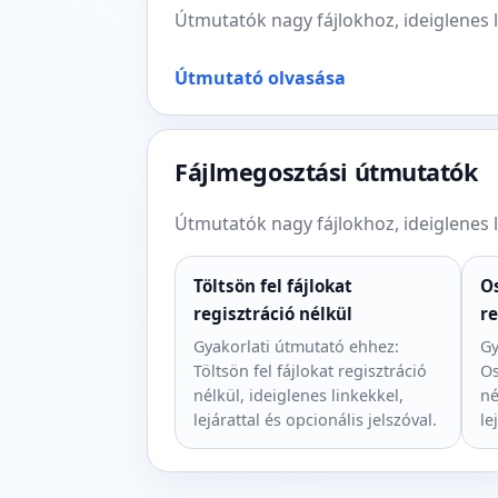
Útmutatók nagy fájlokhoz, ideiglenes 
Útmutató olvasása
Fájlmegosztási útmutatók
Útmutatók nagy fájlokhoz, ideiglenes 
Töltsön fel fájlokat
Os
regisztráció nélkül
re
Gyakorlati útmutató ehhez:
Gy
Töltsön fel fájlokat regisztráció
Os
nélkül, ideiglenes linkekkel,
né
lejárattal és opcionális jelszóval.
le