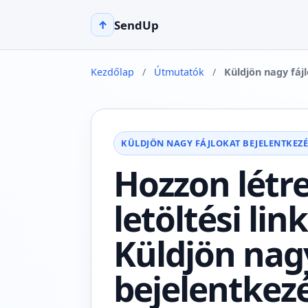
SendUp
↑
Kezdőlap
/
Útmutatók
/
Küldjön nagy fáj
KÜLDJÖN NAGY FÁJLOKAT BEJELENTKEZ
Hozzon létre
letöltési lin
Küldjön nagy
bejelentkezé