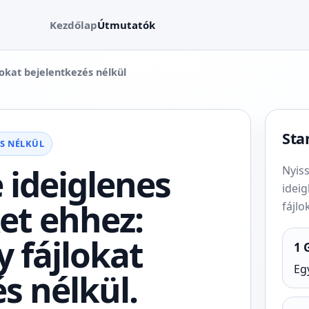
Kezdőlap
Útmutatók
lokat bejelentkezés nélkül
Star
ÉS NÉLKÜL
 ideiglenes
Nyiss
ideig
ket ehhez:
fájlo
 fájlokat
1 
Eg
s nélkül.