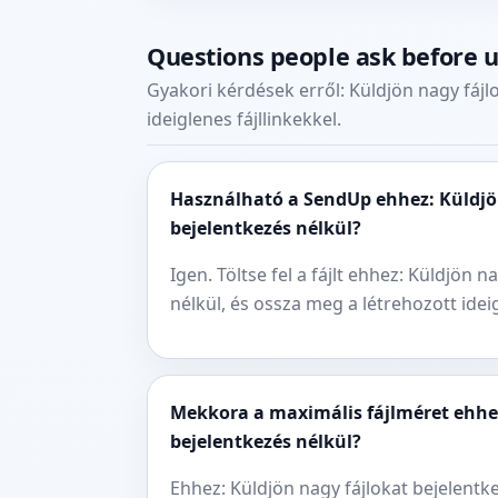
Questions people ask before 
Gyakori kérdések erről: Küldjön nagy fájlo
ideiglenes fájllinkekkel.
Használható a SendUp ehhez: Küldjö
bejelentkezés nélkül?
Igen. Töltse fel a fájlt ehhez: Küldjön n
nélkül, és ossza meg a létrehozott ideig
Mekkora a maximális fájlméret ehhez
bejelentkezés nélkül?
Ehhez: Küldjön nagy fájlokat bejelentke