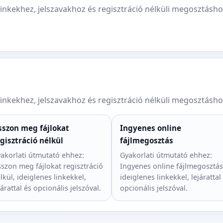
linkekhez, jelszavakhoz és regisztráció nélküli megosztásho
linkekhez, jelszavakhoz és regisztráció nélküli megosztásho
szon meg fájlokat
Ingyenes online
gisztráció nélkül
fájlmegosztás
akorlati útmutató ehhez:
Gyakorlati útmutató ehhez:
szon meg fájlokat regisztráció
Ingyenes online fájlmegosztás
lkül, ideiglenes linkekkel,
ideiglenes linkekkel, lejárattal
járattal és opcionális jelszóval.
opcionális jelszóval.