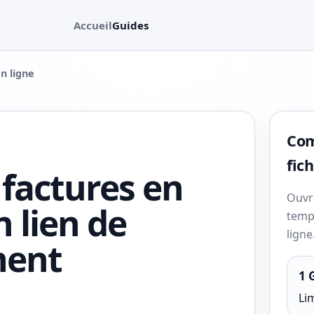
Accueil
Guides
n ligne
Com
fich
 factures en
Ouvre
n lien de
temp
ligne
ment
1 
Lim