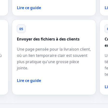
Lire ce guide
L
05
Envoyer des fichiers à des clients
C
e
Une page pensée pour la livraison client,
ù
où un lien temporaire clair est souvent
U
plus pratique qu'une grosse pièce
t
jointe.
f
t
Lire ce guide
L