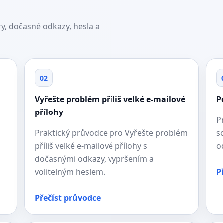
y, dočasné odkazy, hesla a
02
Vyřešte problém příliš velké e-mailové
P
přílohy
P
Praktický průvodce pro Vyřešte problém
s
příliš velké e-mailové přílohy s
o
dočasnými odkazy, vypršením a
volitelným heslem.
P
Přečíst průvodce