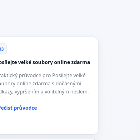
03
osílejte velké soubory online zdarma
raktický průvodce pro Posílejte velké
oubory online zdarma s dočasnými
dkazy, vypršením a volitelným heslem.
řečíst průvodce