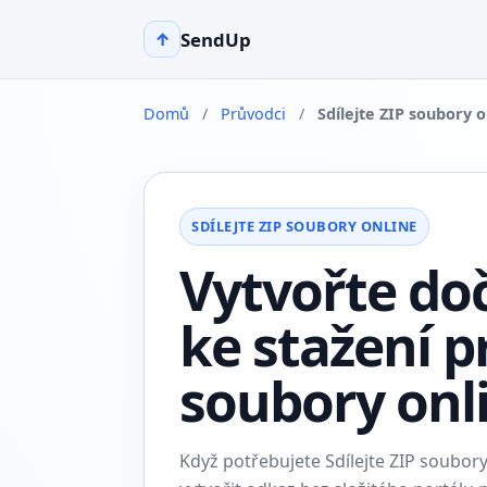
SendUp
↑
Domů
/
Průvodci
/
Sdílejte ZIP soubory o
SDÍLEJTE ZIP SOUBORY ONLINE
Vytvořte do
ke stažení pr
soubory onl
Když potřebujete Sdílejte ZIP soubo