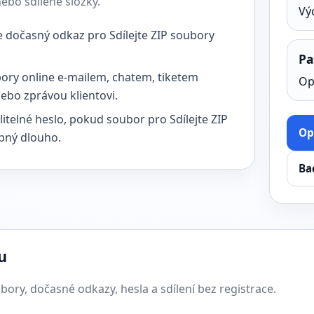
nebo sdílené složky.
Vý
e dočasný odkaz pro Sdílejte ZIP soubory
Pa
ubory online e-mailem, chatem, tiketem
Op
ebo zprávou klientovi.
litelné heslo, pokud soubor pro Sdílejte ZIP
Op
pný dlouho.
Ba
u
ory, dočasné odkazy, hesla a sdílení bez registrace.