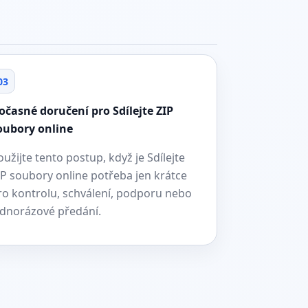
03
očasné doručení pro Sdílejte ZIP
oubory online
oužijte tento postup, když je Sdílejte
IP soubory online potřeba jen krátce
ro kontrolu, schválení, podporu nebo
ednorázové předání.