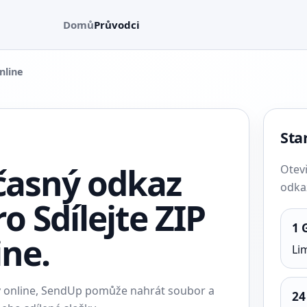
Domů
Průvodci
nline
Star
časný odkaz
Otev
odkaz
o Sdílejte ZIP
1 
ine.
Li
ry online, SendUp pomůže nahrát soubor a
24