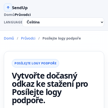
SendUp
↑
Domů
Průvodci
LANGUAGE
Domů
/
Průvodci
/
Posílejte logy podpoře
POSÍLEJTE LOGY PODPOŘE
Vytvořte dočasný
odkaz ke stažení pro
Posílejte logy
podpoře.